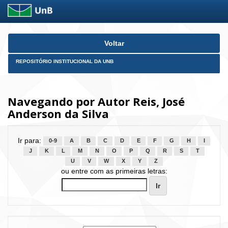
Skip
Voltar
navigation
REPOSITÓRIO INSTITUCIONAL DA UNB
Navegando por Autor Reis, José
Anderson da Silva
Ir para:
0-9
A
B
C
D
E
F
G
H
I
J
K
L
M
N
O
P
Q
R
S
T
U
V
W
X
Y
Z
ou entre com as primeiras letras: