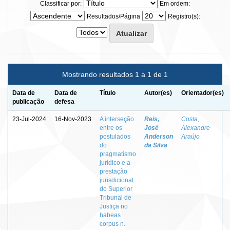
Classificar por:
Em ordem:
Resultados/Página
Registro(s):
Mostrando resultados 1 a 1 de 1
Data de
Data de
Título
Autor(es)
Orientador(es)
publicação
defesa
23-Jul-2024
16-Nov-2023
A interseção
Reis,
Costa,
entre os
José
Alexandre
postulados
Anderson
Araújo
do
da Silva
pragmatismo
jurídico e a
prestação
jurisdicional
do Superior
Tribunal de
Justiça no
habeas
corpus n.