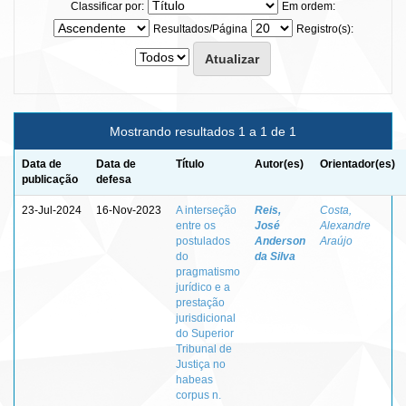
Classificar por:
Em ordem:
Resultados/Página
Registro(s):
Mostrando resultados 1 a 1 de 1
Data de
Data de
Título
Autor(es)
Orientador(es)
publicação
defesa
23-Jul-2024
16-Nov-2023
A interseção
Reis,
Costa,
entre os
José
Alexandre
postulados
Anderson
Araújo
do
da Silva
pragmatismo
jurídico e a
prestação
jurisdicional
do Superior
Tribunal de
Justiça no
habeas
corpus n.