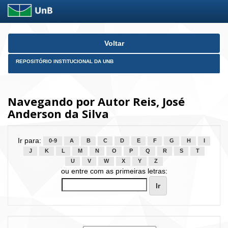
Skip
Voltar
navigation
REPOSITÓRIO INSTITUCIONAL DA UNB
Navegando por Autor Reis, José
Anderson da Silva
Ir para:
0-9
A
B
C
D
E
F
G
H
I
J
K
L
M
N
O
P
Q
R
S
T
U
V
W
X
Y
Z
ou entre com as primeiras letras: