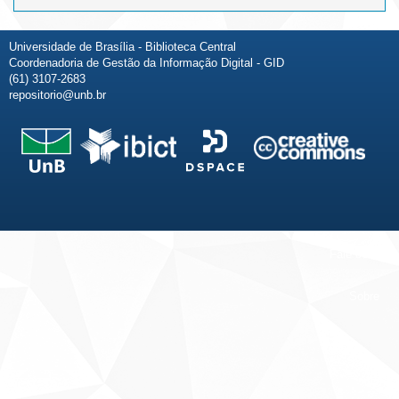
Universidade de Brasília - Biblioteca Central
Coordenadoria de Gestão da Informação Digital - GID
(61) 3107-2683
repositorio@unb.br
Fale conosco
Sobre