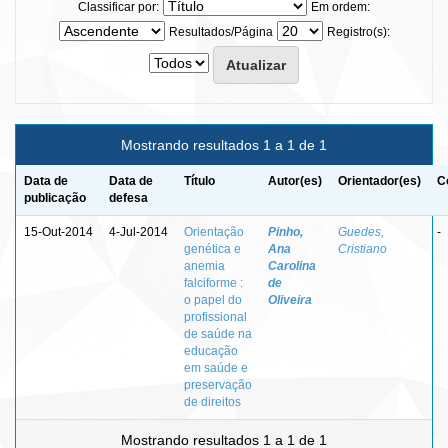
Classificar por:
Em ordem:
Resultados/Página
Registro(s):
Mostrando resultados 1 a 1 de 1
Data de
Data de
Título
Autor(es)
Orientador(es)
C
publicação
defesa
15-Out-2014
4-Jul-2014
Orientação
Pinho,
Guedes,
-
genética e
Ana
Cristiano
anemia
Carolina
falciforme :
de
o papel do
Oliveira
profissional
de saúde na
educação
em saúde e
preservação
de direitos
Mostrando resultados 1 a 1 de 1