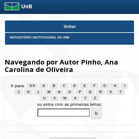
Skip
Voltar
navigation
REPOSITÓRIO INSTITUCIONAL DA UNB
Navegando por Autor Pinho, Ana
Carolina de Oliveira
Ir para:
0-9
A
B
C
D
E
F
G
H
I
J
K
L
M
N
O
P
Q
R
S
T
U
V
W
X
Y
Z
ou entre com as primeiras letras: