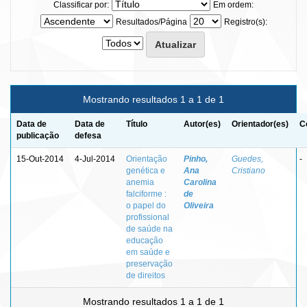
Classificar por:
Em ordem:
Resultados/Página
Registro(s):
Mostrando resultados 1 a 1 de 1
Data de
Data de
Título
Autor(es)
Orientador(es)
C
publicação
defesa
15-Out-2014
4-Jul-2014
Orientação
Pinho,
Guedes,
-
genética e
Ana
Cristiano
anemia
Carolina
falciforme :
de
o papel do
Oliveira
profissional
de saúde na
educação
em saúde e
preservação
de direitos
Mostrando resultados 1 a 1 de 1