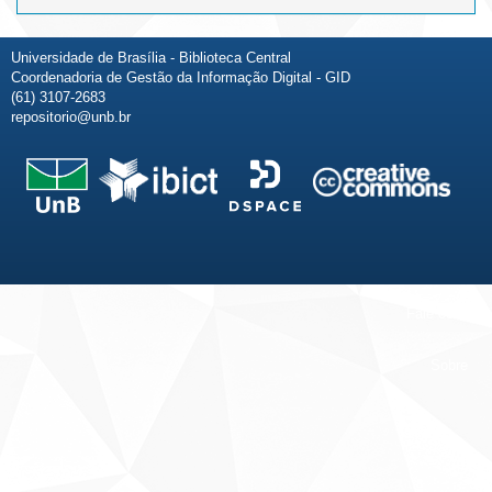
Universidade de Brasília - Biblioteca Central
Coordenadoria de Gestão da Informação Digital - GID
(61) 3107-2683
repositorio@unb.br
Fale conosco
Sobre