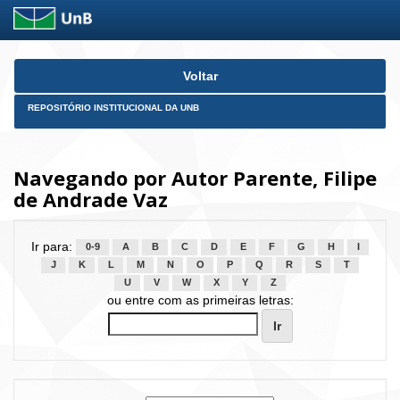
Skip
Voltar
navigation
REPOSITÓRIO INSTITUCIONAL DA UNB
Navegando por Autor Parente, Filipe
de Andrade Vaz
Ir para:
0-9
A
B
C
D
E
F
G
H
I
J
K
L
M
N
O
P
Q
R
S
T
U
V
W
X
Y
Z
ou entre com as primeiras letras: