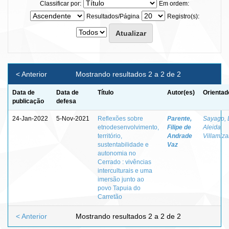
Classificar por:
Em ordem:
Resultados/Página
Registro(s):
< Anterior
Mostrando resultados 2 a 2 de 2
Data de
Data de
Título
Autor(es)
Orientad
publicação
defesa
24-Jan-2022
5-Nov-2021
Reflexões sobre
Parente,
Sayago, 
etnodesenvolvimento,
Filipe de
Aleida
território,
Andrade
Villamiza
sustentabilidade e
Vaz
autonomia no
Cerrado : vivências
interculturais e uma
imersão junto ao
povo Tapuia do
Carretão
< Anterior
Mostrando resultados 2 a 2 de 2