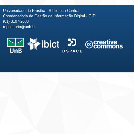
Universidade de Brasília - Biblioteca Central
Coordenadoria de Gestão da Informação Digital - GID
(61) 3107-2683
repositorio@unb.br
Fale conosco
Sobre