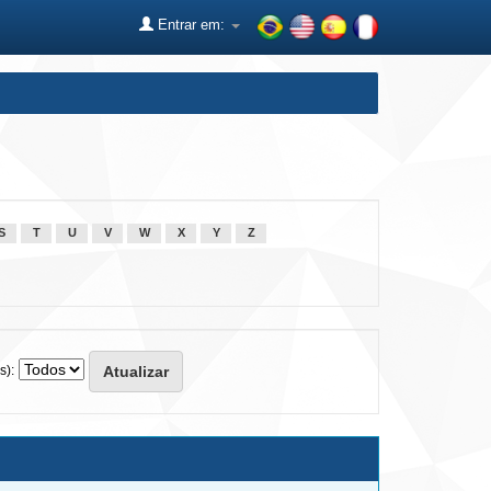
Entrar em:
S
T
U
V
W
X
Y
Z
s):