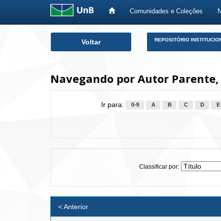
Comunidades e Coleções
Skip
REPOSITÓRIO INSTITUCIO
Voltar
navigation
Navegando por Autor Parente, 
Ir para:
0-9
A
B
C
D
E
Classificar por:
< Anterior