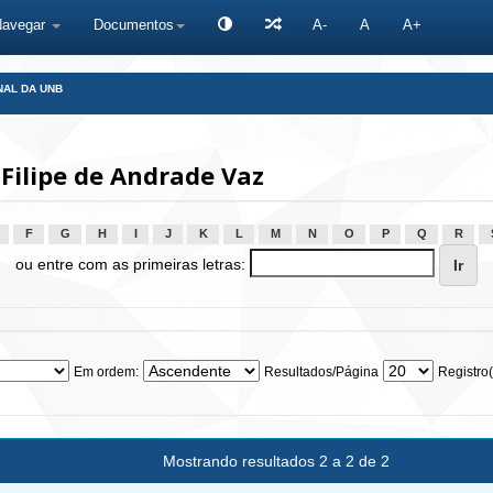
Navegar
Documentos
A-
A
A+
NAL DA UNB
Filipe de Andrade Vaz
F
G
H
I
J
K
L
M
N
O
P
Q
R
ou entre com as primeiras letras:
Em ordem:
Resultados/Página
Registro(
Mostrando resultados 2 a 2 de 2