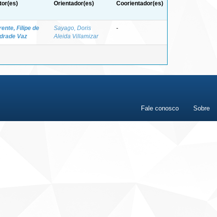
tor(es)
Orientador(es)
Coorientador(es)
ente, Filipe de
Sayago, Doris
-
drade Vaz
Aleida Villamizar
Fale conosco
Sobre