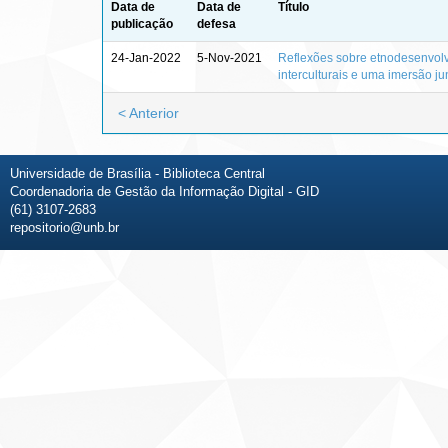
Data de
Data de
Título
publicação
defesa
24-Jan-2022
5-Nov-2021
Reflexões sobre etnodesenvolvi
interculturais e uma imersão j
< Anterior
Universidade de Brasília - Biblioteca Central
Coordenadoria de Gestão da Informação Digital - GID
(61) 3107-2683
repositorio@unb.br