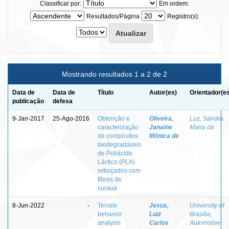
Classificar por:
Em ordem:
Resultados/Página
Registro(s):
Mostrando resultados 1 a 2 de 2
Data de
Data de
Título
Autor(es)
Orientador(e
publicação
defesa
9-Jan-2017
25-Ago-2016
Obtenção e
Oliveira,
Luz, Sandra
caracterização
Janaíne
Maria da
de compósitos
Mônica de
biodegradáveis
de Poliácido
Láctico (PLA)
reforçados com
fibras de
curauá
8-Jun-2022
-
Tensile
Jesus,
University of
behavior
Luiz
Brasília,
analysis
Carlos
Automotive