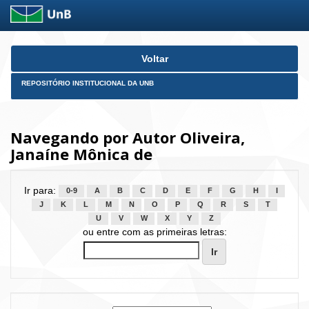
Skip
Voltar
navigation
REPOSITÓRIO INSTITUCIONAL DA UNB
Navegando por Autor Oliveira,
Janaíne Mônica de
Ir para:
0-9
A
B
C
D
E
F
G
H
I
J
K
L
M
N
O
P
Q
R
S
T
U
V
W
X
Y
Z
ou entre com as primeiras letras: