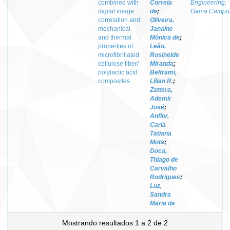
combined with
Correia
Engineering,
digital image
de
;
Gama Campu
correlation and
Oliveira,
mechanical
Janaíne
and thermal
Mônica de
;
properties of
Leão,
microfibrillated
Rosineide
cellulose fiber/
Miranda
;
polylactic acid
Beltrami,
composites
Lílian R.
;
Zattera,
Ademir
José
;
Anflor,
Carla
Tatiana
Mota
;
Doca,
Thiago de
Carvalho
Rodrigues
;
Luz,
Sandra
Maria da
Mostrando resultados 1 a 2 de 2