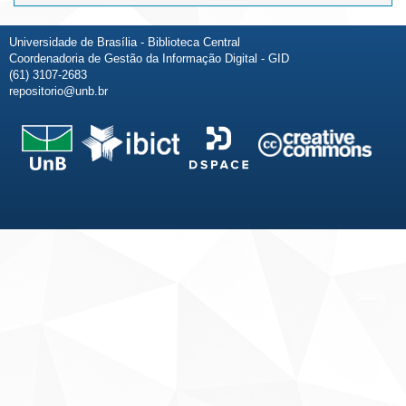
Universidade de Brasília - Biblioteca Central
Coordenadoria de Gestão da Informação Digital - GID
(61) 3107-2683
repositorio@unb.br
Fale conosco
Sobre