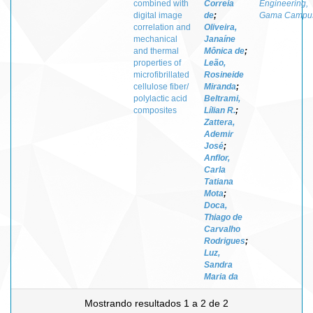
combined with
Correia
Engineering,
digital image
de
;
Gama Campu
correlation and
Oliveira,
mechanical
Janaíne
and thermal
Mônica de
;
properties of
Leão,
microfibrillated
Rosineide
cellulose fiber/
Miranda
;
polylactic acid
Beltrami,
composites
Lílian R.
;
Zattera,
Ademir
José
;
Anflor,
Carla
Tatiana
Mota
;
Doca,
Thiago de
Carvalho
Rodrigues
;
Luz,
Sandra
Maria da
Mostrando resultados 1 a 2 de 2