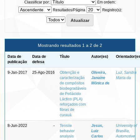
Classificar por:
Em ordem:
Resultados/Página
Registro(s):
Mostrando resultados 1 a 2 de 2
Data de
Data de
Título
Autor(es)
Orientador(e
publicação
defesa
9-Jan-2017
25-Ago-2016
Obtenção e
Oliveira,
Luz, Sandra
caracterização
Janaíne
Maria da
de compósitos
Mônica de
biodegradáveis
de Poliácido
Láctico (PLA)
reforçados com
fibras de
curauá
8-Jun-2022
-
Tensile
Jesus,
University of
behavior
Luiz
Brasília,
analysis
Carlos
Automotive