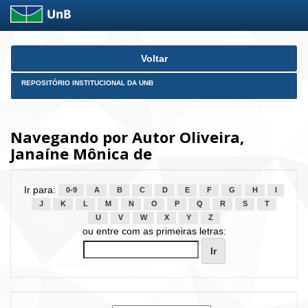
Skip
Voltar
navigation
REPOSITÓRIO INSTITUCIONAL DA UNB
Navegando por Autor Oliveira,
Janaíne Mônica de
Ir para:
0-9
A
B
C
D
E
F
G
H
I
J
K
L
M
N
O
P
Q
R
S
T
U
V
W
X
Y
Z
ou entre com as primeiras letras: