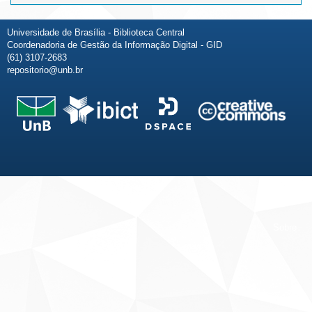
Universidade de Brasília - Biblioteca Central
Coordenadoria de Gestão da Informação Digital - GID
(61) 3107-2683
repositorio@unb.br
Fale conosco
Sobre