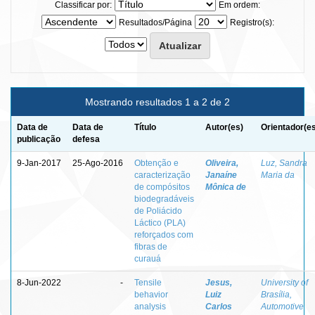
Classificar por:
Em ordem:
Resultados/Página
Registro(s):
Mostrando resultados 1 a 2 de 2
Data de
Data de
Título
Autor(es)
Orientador(e
publicação
defesa
9-Jan-2017
25-Ago-2016
Obtenção e
Oliveira,
Luz, Sandra
caracterização
Janaíne
Maria da
de compósitos
Mônica de
biodegradáveis
de Poliácido
Láctico (PLA)
reforçados com
fibras de
curauá
8-Jun-2022
-
Tensile
Jesus,
University of
behavior
Luiz
Brasília,
analysis
Carlos
Automotive