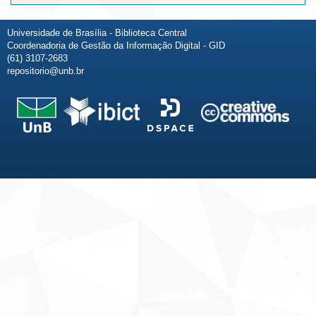
Universidade de Brasília - Biblioteca Central
Coordenadoria de Gestão da Informação Digital - GID
(61) 3107-2683
repositorio@unb.br
Fale conosco
Sobre