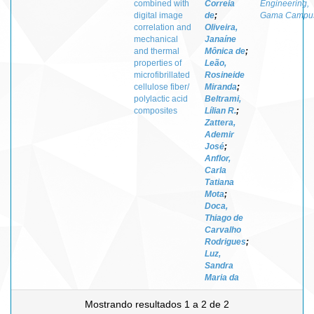
combined with
Correia
Engineering,
digital image
de
;
Gama Campu
correlation and
Oliveira,
mechanical
Janaíne
and thermal
Mônica de
;
properties of
Leão,
microfibrillated
Rosineide
cellulose fiber/
Miranda
;
polylactic acid
Beltrami,
composites
Lílian R.
;
Zattera,
Ademir
José
;
Anflor,
Carla
Tatiana
Mota
;
Doca,
Thiago de
Carvalho
Rodrigues
;
Luz,
Sandra
Maria da
Mostrando resultados 1 a 2 de 2