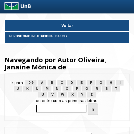
Skip
Voltar
navigation
REPOSITÓRIO INSTITUCIONAL DA UNB
Navegando por Autor Oliveira,
Janaíne Mônica de
Ir para:
0-9
A
B
C
D
E
F
G
H
I
J
K
L
M
N
O
P
Q
R
S
T
U
V
W
X
Y
Z
ou entre com as primeiras letras: