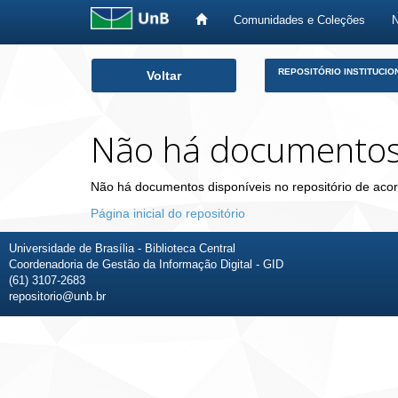
Comunidades e Coleções
Skip
REPOSITÓRIO INSTITUCIO
Voltar
navigation
Não há documento
Não há documentos disponíveis no repositório de acor
Página inicial do repositório
Universidade de Brasília - Biblioteca Central
Coordenadoria de Gestão da Informação Digital - GID
(61) 3107-2683
repositorio@unb.br