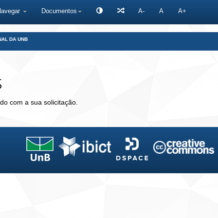
Navegar
Documentos
A-
A
A+
NAL DA UNB
s
do com a sua solicitação.