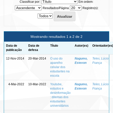
Classificar por:
Em ordem:
Resultados/Página
Registro(s):
Mostrando resultados 1 a 2 de 2
Data de
Data de
Título
Autor(es)
Orientador(es
publicação
defesa
12-Nov-2014
20-Mar-2014
O uso do
Nagumo,
Teles, Lúcio
aparelho
Estevon
França
celular dos
estudantes na
escola
4-Mai-2022
10-Mar-2022
Youtube,
Nagumo,
Teles, Lúcio
estudos e
Estevon
França
desinformação
: dilemas dos
estudantes
universitários