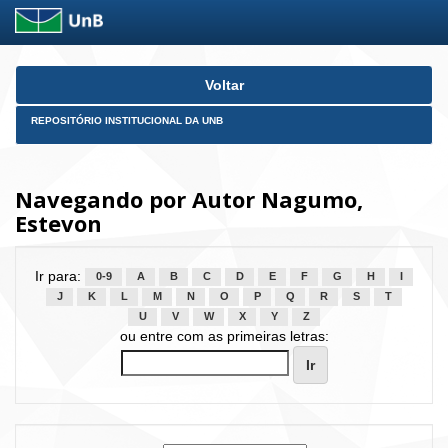
Skip
Voltar
navigation
REPOSITÓRIO INSTITUCIONAL DA UNB
Navegando por Autor Nagumo,
Estevon
Ir para:
0-9
A
B
C
D
E
F
G
H
I
J
K
L
M
N
O
P
Q
R
S
T
U
V
W
X
Y
Z
ou entre com as primeiras letras: