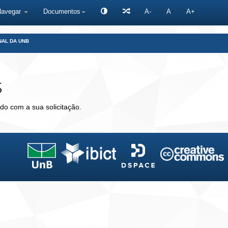
Navegar
Documentos
A-
A
A+
NAL DA UNB
s
do com a sua solicitação.