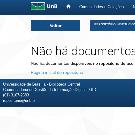
Comunidades e Coleções
Skip
REPOSITÓRIO INSTITUCIO
Voltar
navigation
Não há documento
Não há documentos disponíveis no repositório de acor
Página inicial do repositório
Universidade de Brasília - Biblioteca Central
Coordenadoria de Gestão da Informação Digital - GID
(61) 3107-2683
repositorio@unb.br