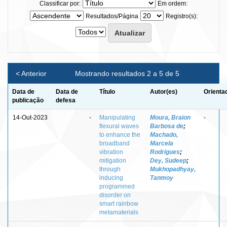
Classificar por:
Em ordem:
Resultados/Página
Registro(s):
< Anterior
Mostrando resultados 2 a 5 de 5
Data de
Data de
Título
Autor(es)
Orienta
publicação
defesa
14-Out-2023
-
Manipulating
Moura, Braion
-
flexural waves
Barbosa de
;
to enhance the
Machado,
broadband
Marcela
vibration
Rodrigues
;
mitigation
Dey, Sudeep
;
through
Mukhopadhyay,
inducing
Tanmoy
programmed
disorder on
smart rainbow
metamaterials