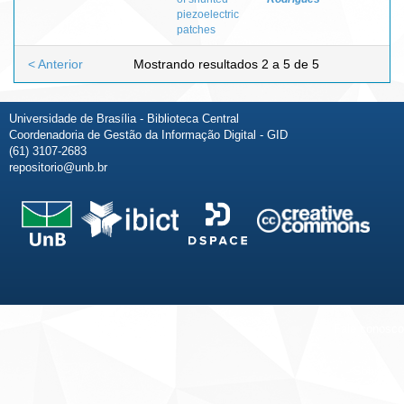
piezoelectric
patches
< Anterior
Mostrando resultados 2 a 5 de 5
Universidade de Brasília - Biblioteca Central
Coordenadoria de Gestão da Informação Digital - GID
(61) 3107-2683
repositorio@unb.br
Fale conosco
Sobre