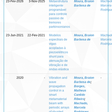
23-Fev-2026
3-Nov-2025
Metaestrutura
Moura, Braion
Machad
inteligente
Barbosa de
Marcela
programável
Rodrigu
para controle
passivo de
tremores
parkinsonianos
23-Jun-2021
22-Fev-2021
Modelos
Moura, Braion
Machad
espectrais de
Barbosa de
Marcela
vigas
Rodrigu
acopladas à
piezoelétricos
shunt para
atenuação de
vibração e de
ondas elástica
2020
-
Vibration and
Moura, Braion
-
wave
Barbosa de
;
propagation
Borges,
control in a
Matheus
smart
Canêdo
metamaterial
Ribeiro
;
beam with
Machado,
periodic arrays
Marcela
of shunted
Rodrigues