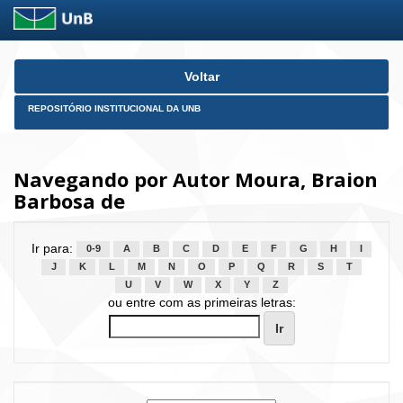
Skip
Voltar
navigation
REPOSITÓRIO INSTITUCIONAL DA UNB
Navegando por Autor Moura, Braion
Barbosa de
Ir para:
0-9
A
B
C
D
E
F
G
H
I
J
K
L
M
N
O
P
Q
R
S
T
U
V
W
X
Y
Z
ou entre com as primeiras letras: