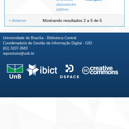
piezoelectric
patches
< Anterior
Mostrando resultados 2 a 5 de 5
Universidade de Brasília - Biblioteca Central
Coordenadoria de Gestão da Informação Digital - GID
(61) 3107-2683
repositorio@unb.br
Fale conosco
Sobre