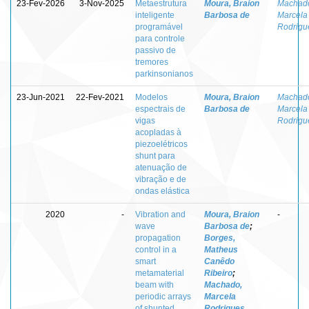
23-Fev-2026
3-Nov-2025
Metaestrutura
Moura, Braion
Machad
inteligente
Barbosa de
Marcela
programável
Rodrigu
para controle
passivo de
tremores
parkinsonianos
23-Jun-2021
22-Fev-2021
Modelos
Moura, Braion
Machad
espectrais de
Barbosa de
Marcela
vigas
Rodrigu
acopladas à
piezoelétricos
shunt para
atenuação de
vibração e de
ondas elástica
2020
-
Vibration and
Moura, Braion
-
wave
Barbosa de
;
propagation
Borges,
control in a
Matheus
smart
Canêdo
metamaterial
Ribeiro
;
beam with
Machado,
periodic arrays
Marcela
of shunted
Rodrigues