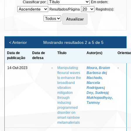
Classificar por:
Em ordem:
Resultados/Página
Registro(s):
< Anterior
Mostrando resultados 2 a 5 de 5
Data de
Data de
Título
Autor(es)
Orienta
publicação
defesa
14-Out-2023
-
Manipulating
Moura, Braion
-
flexural waves
Barbosa de
;
to enhance the
Machado,
broadband
Marcela
vibration
Rodrigues
;
mitigation
Dey, Sudeep
;
through
Mukhopadhyay,
inducing
Tanmoy
programmed
disorder on
smart rainbow
metamaterials