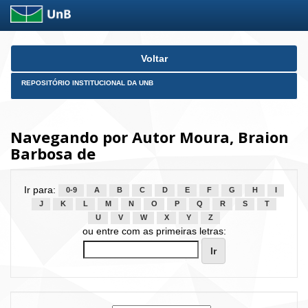
Skip
Voltar
navigation
REPOSITÓRIO INSTITUCIONAL DA UNB
Navegando por Autor Moura, Braion
Barbosa de
Ir para:
0-9
A
B
C
D
E
F
G
H
I
J
K
L
M
N
O
P
Q
R
S
T
U
V
W
X
Y
Z
ou entre com as primeiras letras: