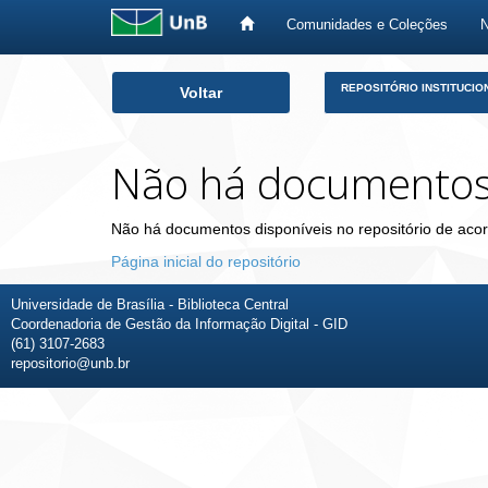
Comunidades e Coleções
Skip
REPOSITÓRIO INSTITUCIO
Voltar
navigation
Não há documento
Não há documentos disponíveis no repositório de acor
Página inicial do repositório
Universidade de Brasília - Biblioteca Central
Coordenadoria de Gestão da Informação Digital - GID
(61) 3107-2683
repositorio@unb.br