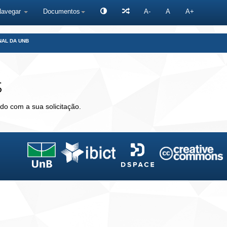
Navegar
Documentos
A-
A
A+
NAL DA UNB
s
do com a sua solicitação.