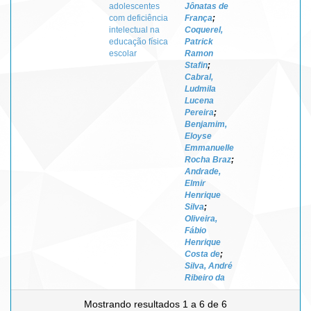
adolescentes
Jônatas de
com deficiência
França
;
intelectual na
Coquerel,
educação física
Patrick
escolar
Ramon
Stafin
;
Cabral,
Ludmila
Lucena
Pereira
;
Benjamim,
Eloyse
Emmanuelle
Rocha Braz
;
Andrade,
Elmir
Henrique
Silva
;
Oliveira,
Fábio
Henrique
Costa de
;
Silva, André
Ribeiro da
Mostrando resultados 1 a 6 de 6