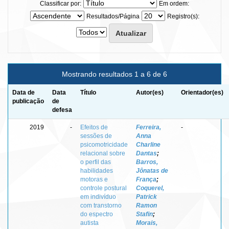
Classificar por:
Em ordem:
Resultados/Página
Registro(s):
Mostrando resultados 1 a 6 de 6
Data de
Data
Título
Autor(es)
Orientador(es)
publicação
de
defesa
2019
-
Efeitos de
Ferreira,
-
sessões de
Anna
psicomotricidade
Charline
relacional sobre
Dantas
;
o perfil das
Barros,
habilidades
Jônatas de
motoras e
França
;
controle postural
Coquerel,
em indivíduo
Patrick
com transtorno
Ramon
do espectro
Stafin
;
autista
Morais,