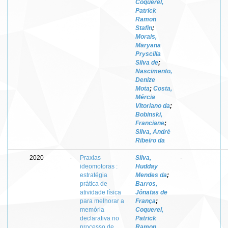
Coquerel,
Patrick
Ramon
Stafin
;
Morais,
Maryana
Pryscilla
Silva de
;
Nascimento,
Denize
Mota
;
Costa,
Mércia
Vitoriano da
;
Bobinski,
Franciane
;
Silva, André
Ribeiro da
2020
-
Praxias
Silva,
-
ideomotoras :
Hudday
estratégia
Mendes da
;
prática de
Barros,
atividade física
Jônatas de
para melhorar a
França
;
memória
Coquerel,
declarativa no
Patrick
processo de
Ramon