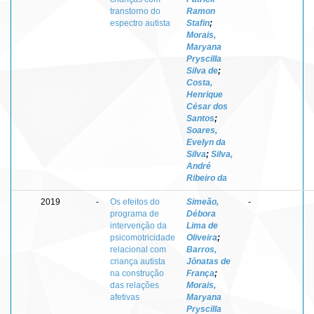
transtorno do
Ramon
espectro autista
Stafin
;
Morais,
Maryana
Pryscilla
Silva de
;
Costa,
Henrique
César dos
Santos
;
Soares,
Evelyn da
Silva
;
Silva,
André
Ribeiro da
2019
-
Os efeitos do
Simeão,
-
programa de
Débora
intervenção da
Lima de
psicomotricidade
Oliveira
;
relacional com
Barros,
criança autista
Jônatas de
na construção
França
;
das relações
Morais,
afetivas
Maryana
Pryscilla