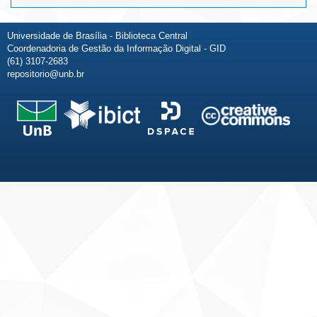
Universidade de Brasília - Biblioteca Central
Coordenadoria de Gestão da Informação Digital - GID
(61) 3107-2683
repositorio@unb.br
Fale conosco
Sobre