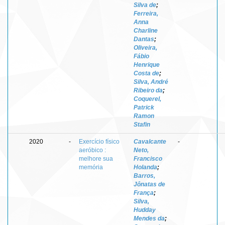
Silva de
;
Ferreira,
Anna
Charline
Dantas
;
Oliveira,
Fábio
Henrique
Costa de
;
Silva, André
Ribeiro da
;
Coquerel,
Patrick
Ramon
Stafin
2020
-
Exercício físico
Cavalcante
-
aeróbico :
Neto,
melhore sua
Francisco
memória
Holanda
;
Barros,
Jônatas de
França
;
Silva,
Hudday
Mendes da
;