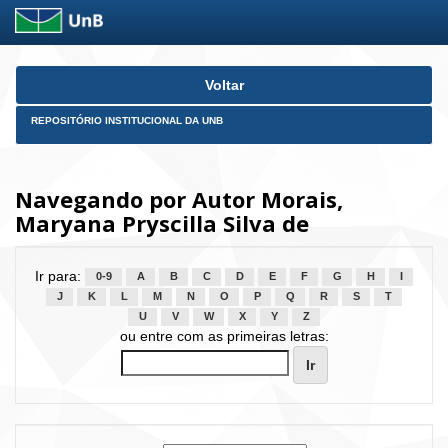
Skip
Voltar
navigation
REPOSITÓRIO INSTITUCIONAL DA UNB
Navegando por Autor Morais,
Maryana Pryscilla Silva de
Ir para:
0-9
A
B
C
D
E
F
G
H
I
J
K
L
M
N
O
P
Q
R
S
T
U
V
W
X
Y
Z
ou entre com as primeiras letras: