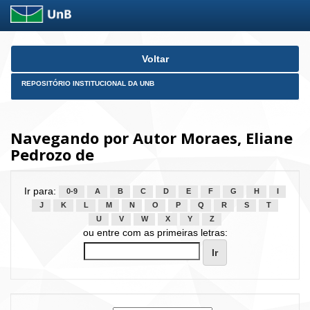
Skip
Voltar
navigation
REPOSITÓRIO INSTITUCIONAL DA UNB
Navegando por Autor Moraes, Eliane
Pedrozo de
Ir para:
0-9
A
B
C
D
E
F
G
H
I
J
K
L
M
N
O
P
Q
R
S
T
U
V
W
X
Y
Z
ou entre com as primeiras letras: