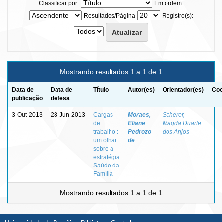
Classificar por:
Em ordem:
Resultados/Página
Registro(s):
Mostrando resultados 1 a 1 de 1
Data de
Data de
Título
Autor(es)
Orientador(es)
Coo
publicação
defesa
3-Out-2013
28-Jun-2013
Cargas
Moraes,
Scherer,
-
de
Eliane
Magda Duarte
trabalho :
Pedrozo
dos Anjos
um olhar
de
sobre a
estratégia
Saúde da
Família
Mostrando resultados 1 a 1 de 1