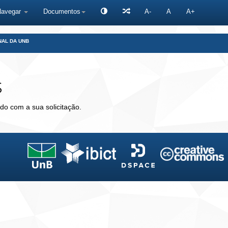
Navegar
Documentos
A-
A
A+
NAL DA UNB
s
do com a sua solicitação.