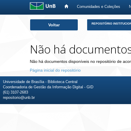
Comunidades e Coleções
Skip
REPOSITÓRIO INSTITUCIO
Voltar
navigation
Não há documento
Não há documentos disponíveis no repositório de acor
Página inicial do repositório
Universidade de Brasília - Biblioteca Central
Coordenadoria de Gestão da Informação Digital - GID
(61) 3107-2683
repositorio@unb.br