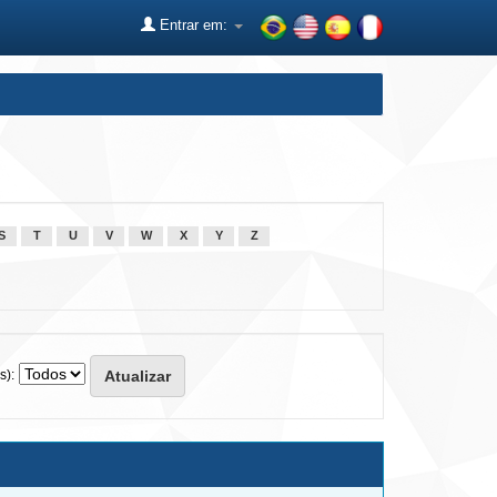
Entrar em:
S
T
U
V
W
X
Y
Z
s):