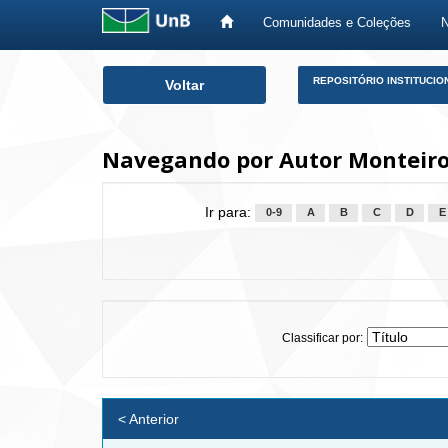
Comunidades e Coleções
Skip
REPOSITÓRIO INSTITUCIO
Voltar
navigation
Navegando por Autor Monteiro
Ir para:
0-9
A
B
C
D
E
Classificar por:
< Anterior