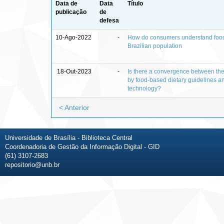
Data de
Data
Título
publicação
de
defesa
10-Ago-2022
-
How do consumers understand food 
Brazilian population
18-Out-2023
-
Is there a convergence between the
by food-based dietary guidelines a
technology?
< Anterior
Universidade de Brasília - Biblioteca Central
Coordenadoria de Gestão da Informação Digital - GID
(61) 3107-2683
repositorio@unb.br