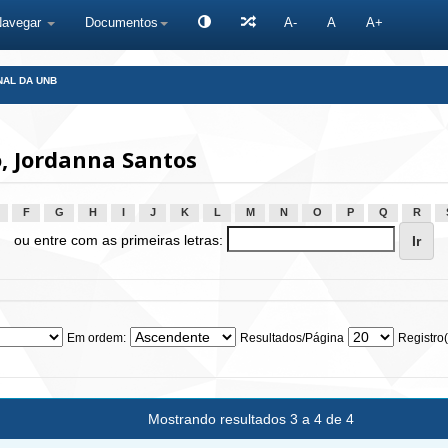
Navegar
Documentos
A-
A
A+
NAL DA UNB
, Jordanna Santos
F
G
H
I
J
K
L
M
N
O
P
Q
R
ou entre com as primeiras letras:
Em ordem:
Resultados/Página
Registro(
Mostrando resultados 3 a 4 de 4