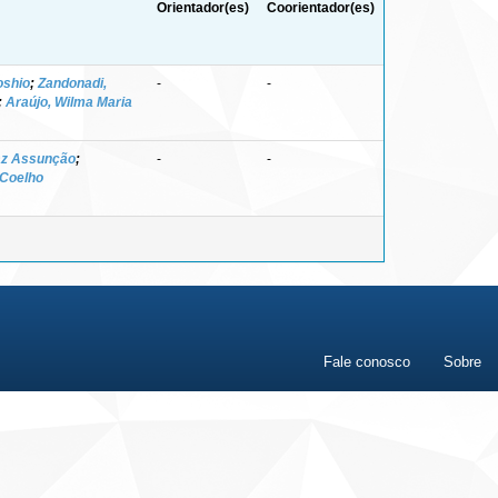
Orientador(es)
Coorientador(es)
oshio
;
Zandonadi,
-
-
;
Araújo, Wilma Maria
az Assunção
;
-
-
 Coelho
Fale conosco
Sobre