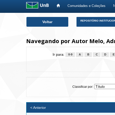
Comunidades e Coleções
Skip
REPOSITÓRIO INSTITUCIO
Voltar
navigation
Navegando por Autor Melo, Adr
Ir para:
0-9
A
B
C
D
E
Classificar por:
< Anterior