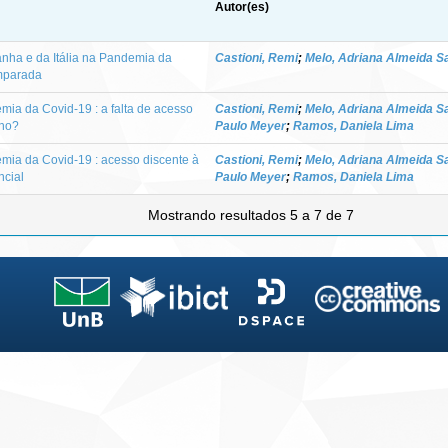
Autor(es)
anha e da Itália na Pandemia da
Castioni, Remi
;
Melo, Adriana Almeida S
mparada
mia da Covid-19 : a falta de acesso
Castioni, Remi
;
Melo, Adriana Almeida S
ino?
Paulo Meyer
;
Ramos, Daniela Lima
mia da Covid-19 : acesso discente à
Castioni, Remi
;
Melo, Adriana Almeida S
ncial
Paulo Meyer
;
Ramos, Daniela Lima
Mostrando resultados 5 a 7 de 7