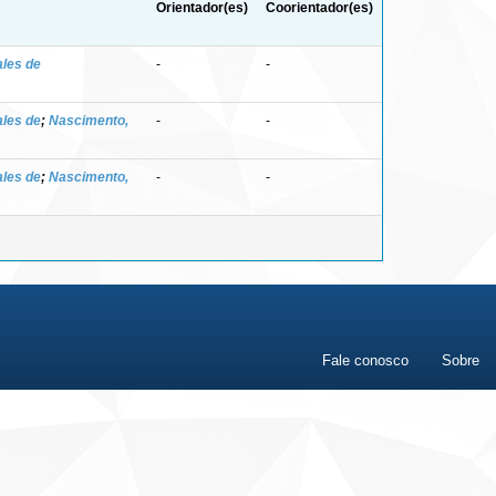
Orientador(es)
Coorientador(es)
ales de
-
-
ales de
;
Nascimento,
-
-
ales de
;
Nascimento,
-
-
Fale conosco
Sobre