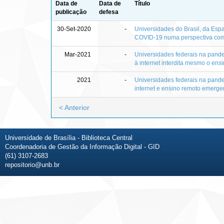
Data de
Data de
Título
publicação
defesa
30-Set-2020
-
Universidades do Brasil, da Esp
COVID-19 numa perspectiva co
Mar-2021
-
Universidades federais na pande
à internet interdita mesmo o ens
2021
-
Universidades federais na pande
internet e ensino remoto emerge
< Anterior
Universidade de Brasília - Biblioteca Central
Coordenadoria de Gestão da Informação Digital - GID
(61) 3107-2683
repositorio@unb.br