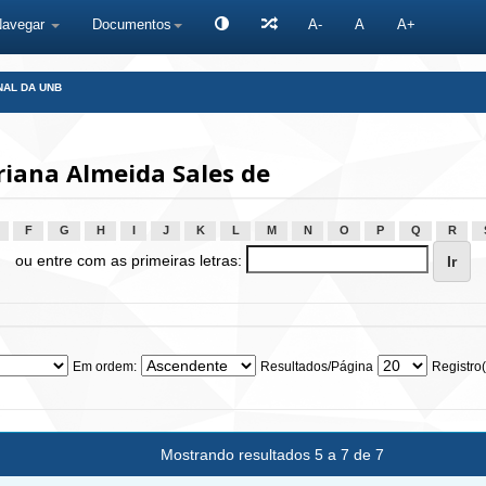
Navegar
Documentos
A-
A
A+
NAL DA UNB
iana Almeida Sales de
F
G
H
I
J
K
L
M
N
O
P
Q
R
ou entre com as primeiras letras:
Em ordem:
Resultados/Página
Registro(
Mostrando resultados 5 a 7 de 7