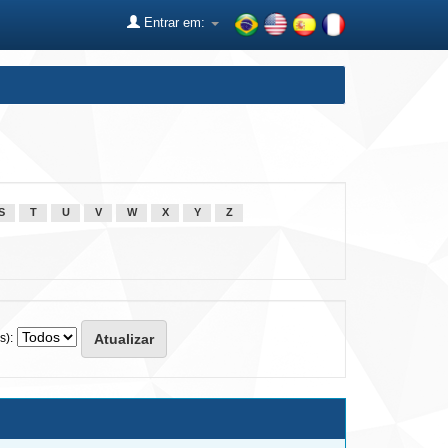
Entrar em:
S
T
U
V
W
X
Y
Z
s):