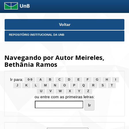
Skip
Voltar
navigation
REPOSITÓRIO INSTITUCIONAL DA UNB
Navegando por Autor Meireles,
Bethânia Ramos
Ir para:
0-9
A
B
C
D
E
F
G
H
I
J
K
L
M
N
O
P
Q
R
S
T
U
V
W
X
Y
Z
ou entre com as primeiras letras: