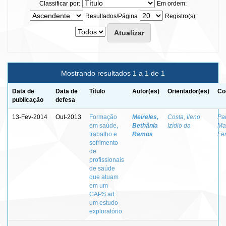
Classificar por:
Em ordem:
Resultados/Página
Registro(s):
Mostrando resultados 1 a 1 de 1
Data de
Data de
Título
Autor(es)
Orientador(es)
Co
publicação
defesa
13-Fev-2014
Out-2013
Formação
Meireles,
Costa, Ileno
Par
em saúde,
Bethânia
Izídio da
Ma
trabalho e
Ramos
Fer
sofrimento
de
profissionais
de saúde
que atuam
em um
CAPS ad :
um estudo
exploratório