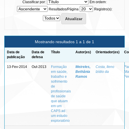
Classificar por:
Em ordem:
Resultados/Página
Registro(s):
Mostrando resultados 1 a 1 de 1
Data de
Data de
Título
Autor(es)
Orientador(es)
Co
publicação
defesa
13-Fev-2014
Out-2013
Formação
Meireles,
Costa, Ileno
Par
em saúde,
Bethânia
Izídio da
Ma
trabalho e
Ramos
Fer
sofrimento
de
profissionais
de saúde
que atuam
em um
CAPS ad :
um estudo
exploratório