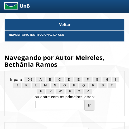
Skip
Voltar
navigation
REPOSITÓRIO INSTITUCIONAL DA UNB
Navegando por Autor Meireles,
Bethânia Ramos
Ir para:
0-9
A
B
C
D
E
F
G
H
I
J
K
L
M
N
O
P
Q
R
S
T
U
V
W
X
Y
Z
ou entre com as primeiras letras: