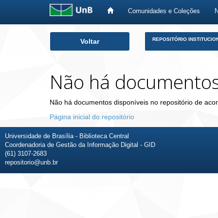
Comunidades e Coleções
Skip
REPOSITÓRIO INSTITUCIO
Voltar
navigation
Não há documento
Não há documentos disponíveis no repositório de acor
Página inicial do repositório
Universidade de Brasília - Biblioteca Central
Coordenadoria de Gestão da Informação Digital - GID
(61) 3107-2683
repositorio@unb.br