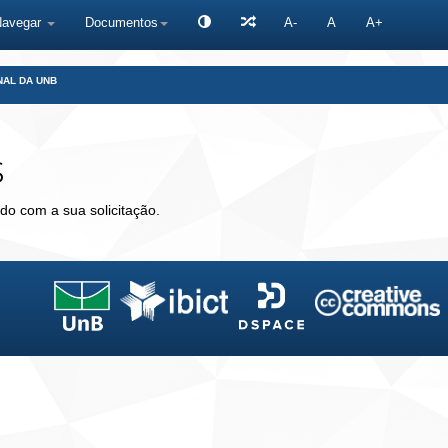
Navegar
Documentos
A-
A
A+
NAL DA UNB
s
do com a sua solicitação.