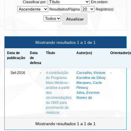
Classificar por:
Em ordem:
Resultados/Página
Registro(s):
Mostrando resultados 1 a 1 de 1
Data de
Data
Título
Autor(es)
Orientador(
publicação
de
defesa
Set-2016
-
A contribuição
Carvalho, Viviane
-
do Programa
Karoline da Silva
;
Mais Médicos :
Marques, Carla
análise a partir
Pintas
;
das
Silva, Everton
recomendações
Nunes da
da OMS para
provimento de
médicos
Mostrando resultados 1 a 1 de 1