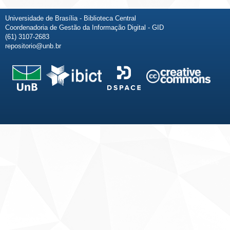
Universidade de Brasília - Biblioteca Central
Coordenadoria de Gestão da Informação Digital - GID
(61) 3107-2683
repositorio@unb.br
Fale conosco
Sobre