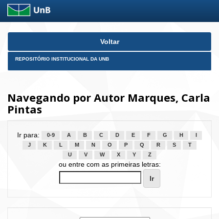
Skip
Voltar
navigation
REPOSITÓRIO INSTITUCIONAL DA UNB
Navegando por Autor Marques, Carla
Pintas
Ir para:
0-9
A
B
C
D
E
F
G
H
I
J
K
L
M
N
O
P
Q
R
S
T
U
V
W
X
Y
Z
ou entre com as primeiras letras: