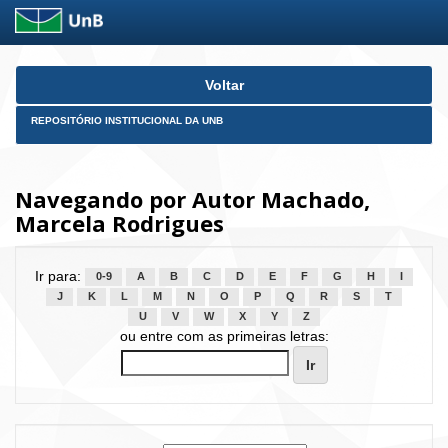
Skip
Voltar
navigation
REPOSITÓRIO INSTITUCIONAL DA UNB
Navegando por Autor Machado,
Marcela Rodrigues
Ir para:
0-9
A
B
C
D
E
F
G
H
I
J
K
L
M
N
O
P
Q
R
S
T
U
V
W
X
Y
Z
ou entre com as primeiras letras: