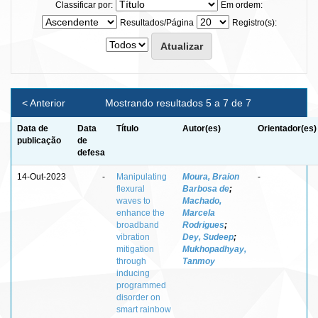
Classificar por:
Em ordem:
Resultados/Página
Registro(s):
< Anterior
Mostrando resultados 5 a 7 de 7
Data de
Data
Título
Autor(es)
Orientador(es)
publicação
de
defesa
14-Out-2023
-
Manipulating
Moura, Braion
-
flexural
Barbosa de
;
waves to
Machado,
enhance the
Marcela
broadband
Rodrigues
;
vibration
Dey, Sudeep
;
mitigation
Mukhopadhyay,
through
Tanmoy
inducing
programmed
disorder on
smart rainbow