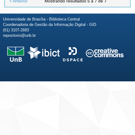
< Anterior
Mostrando resultados 5 a 7 de 7
Universidade de Brasília - Biblioteca Central
Coordenadoria de Gestão da Informação Digital - GID
(61) 3107-2683
repositorio@unb.br
Fale conosco
Sobre