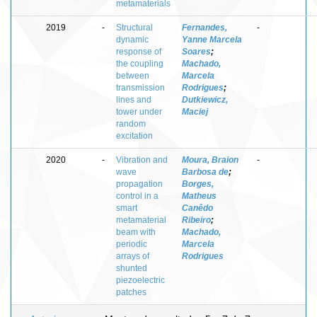
metamaterials
2019
-
Structural
Fernandes,
-
dynamic
Yanne Marcela
response of
Soares
;
the coupling
Machado,
between
Marcela
transmission
Rodrigues
;
lines and
Dutkiewicz,
tower under
Maciej
random
excitation
2020
-
Vibration and
Moura, Braion
-
wave
Barbosa de
;
propagation
Borges,
control in a
Matheus
smart
Canêdo
metamaterial
Ribeiro
;
beam with
Machado,
periodic
Marcela
arrays of
Rodrigues
shunted
piezoelectric
patches