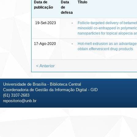
Data de
Data
Título
publicação
de
defesa
19-Set-2023
-
Follicle-targeted delivery of betam
minoxidil co-entrapped in polymeric
nanoparticles for topical alopecia a
17-Ago-2020
-
Hot-melt extrusion as an advantage
obtain effervescent drug products
< Anterior
Universidade de Brasília - Biblioteca Central
Coordenadoria de Gestão da Informação Digital - GID
(61) 3107-2683
repositorio@unb.br