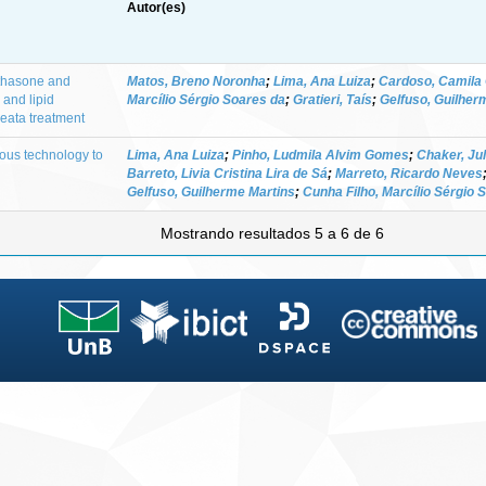
Autor(es)
ethasone and
Matos, Breno Noronha
;
Lima, Ana Luiza
;
Cardoso, Camila 
 and lipid
Marcílio Sérgio Soares da
;
Gratieri, Taís
;
Gelfuso, Guilher
reata treatment
ous technology to
Lima, Ana Luiza
;
Pinho, Ludmila Alvim Gomes
;
Chaker, Ju
Barreto, Livia Cristina Lira de Sá
;
Marreto, Ricardo Neves
Gelfuso, Guilherme Martins
;
Cunha Filho, Marcílio Sérgio 
Mostrando resultados 5 a 6 de 6