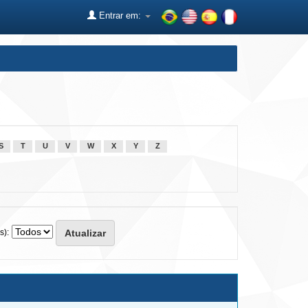
Entrar em:
S
T
U
V
W
X
Y
Z
s):