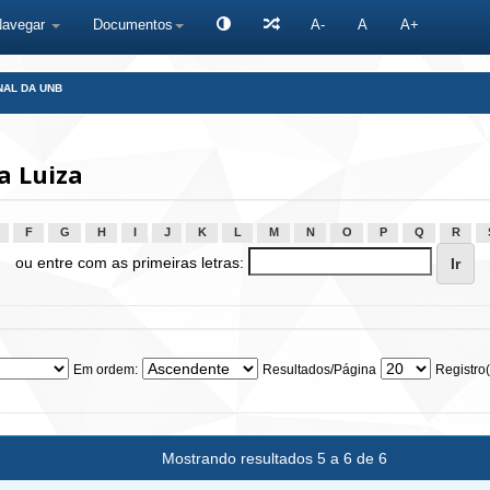
Navegar
Documentos
A-
A
A+
NAL DA UNB
a Luiza
F
G
H
I
J
K
L
M
N
O
P
Q
R
ou entre com as primeiras letras:
Em ordem:
Resultados/Página
Registro(
Mostrando resultados 5 a 6 de 6