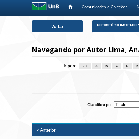
Comunidades e Coleções
Skip
REPOSITÓRIO INSTITUCIO
Voltar
navigation
Navegando por Autor Lima, An
Ir para:
0-9
A
B
C
D
E
Classificar por:
< Anterior