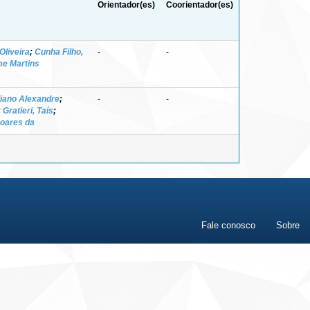
Orientador(es)
Coorientador(es)
Oliveira
;
Cunha Filho,
-
-
me Martins
liano Alexandre
;
-
-
;
Gratieri, Taís
;
Soares da
Fale conosco
Sobre