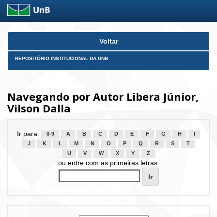
Skip
Voltar
navigation
REPOSITÓRIO INSTITUCIONAL DA UNB
Navegando por Autor Libera Júnior,
Vilson Dalla
Ir para:
0-9
A
B
C
D
E
F
G
H
I
J
K
L
M
N
O
P
Q
R
S
T
U
V
W
X
Y
Z
ou entre com as primeiras letras: