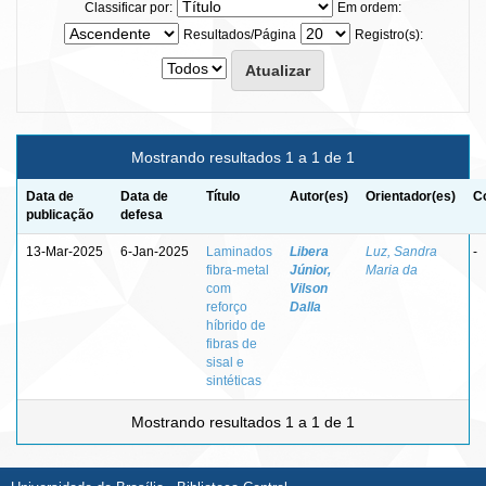
Classificar por:
Em ordem:
Resultados/Página
Registro(s):
Mostrando resultados 1 a 1 de 1
Data de
Data de
Título
Autor(es)
Orientador(es)
C
publicação
defesa
13-Mar-2025
6-Jan-2025
Laminados
Libera
Luz, Sandra
-
fibra-metal
Júnior,
Maria da
com
Vilson
reforço
Dalla
híbrido de
fibras de
sisal e
sintéticas
Mostrando resultados 1 a 1 de 1