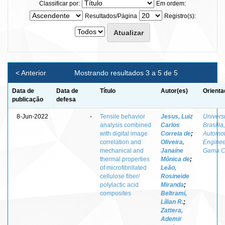
Classificar por:
Em ordem:
Resultados/Página
Registro(s):
< Anterior
Mostrando resultados 3 a 5 de 5
Data de
Data de
Título
Autor(es)
Orienta
publicação
defesa
8-Jun-2022
-
Tensile behavior
Jesus, Luiz
Universi
analysis combined
Carlos
Brasília,
with digital image
Correia de
;
Automot
correlation and
Oliveira,
Enginee
mechanical and
Janaíne
Gama 
thermal properties
Mônica de
;
of microfibrillated
Leão,
cellulose fiber/
Rosineide
polylactic acid
Miranda
;
composites
Beltrami,
Lílian R.
;
Zattera,
Ademir