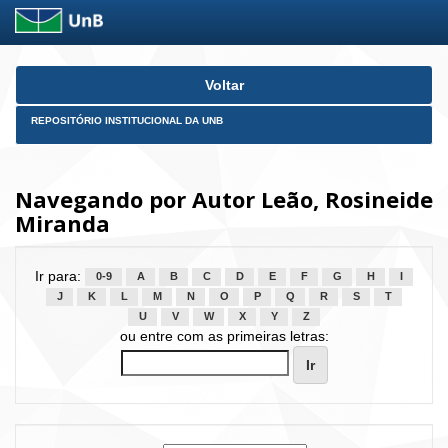
Skip
Voltar
navigation
REPOSITÓRIO INSTITUCIONAL DA UNB
Navegando por Autor Leão, Rosineide
Miranda
Ir para:
0-9
A
B
C
D
E
F
G
H
I
J
K
L
M
N
O
P
Q
R
S
T
U
V
W
X
Y
Z
ou entre com as primeiras letras: