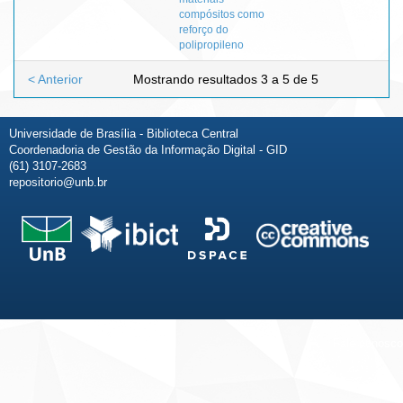
compósitos como
reforço do
polipropileno
< Anterior
Mostrando resultados 3 a 5 de 5
Universidade de Brasília - Biblioteca Central
Coordenadoria de Gestão da Informação Digital - GID
(61) 3107-2683
repositorio@unb.br
Fale conosco
Sobre