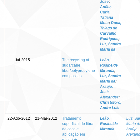
José
;
Anflor,
Carla
Tatiana
Mota
;
Doca,
Thiago de
Carvalho
Rodrigues
;
Luz, Sandra
Maria da
Jul-2015
-
The recycling of
Leão,
-
sugarcane
Rosineide
fiber/polypropylene
Miranda
;
composites
Luz, Sandra
Maria da
;
Araújo,
José
Alexander
;
Christoforo,
Andre Luis
22-Ago-2012
21-Mar-2012
Tratamento
Leão,
Luz, Sa
superficial de fibra
Rosineide
Maria d
de coco e
Miranda
Araújo,
aplicação em
Alexand
materiais