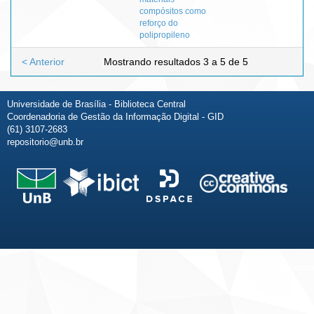
compósitos como
reforço do
polipropileno
< Anterior
Mostrando resultados 3 a 5 de 5
Universidade de Brasília - Biblioteca Central
Coordenadoria de Gestão da Informação Digital - GID
(61) 3107-2683
repositorio@unb.br
Fale conosco
Sobre