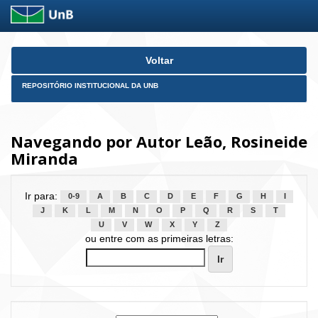
Skip
Voltar
navigation
REPOSITÓRIO INSTITUCIONAL DA UNB
Navegando por Autor Leão, Rosineide
Miranda
Ir para:
0-9
A
B
C
D
E
F
G
H
I
J
K
L
M
N
O
P
Q
R
S
T
U
V
W
X
Y
Z
ou entre com as primeiras letras: