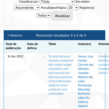
Classificar por:
Em ordem:
Resultados/Página
Registro(s):
< Anterior
Mostrando resultados 3 a 5 de 5
Data de
Data de
Título
Autor(es)
Orienta
publicação
defesa
8-Jun-2022
-
Tensile behavior
Jesus, Luiz
Universi
analysis combined
Carlos
Brasília,
with digital image
Correia de
;
Automot
correlation and
Oliveira,
Enginee
mechanical and
Janaíne
Gama 
thermal properties
Mônica de
;
of microfibrillated
Leão,
cellulose fiber/
Rosineide
polylactic acid
Miranda
;
composites
Beltrami,
Lílian R.
;
Zattera,
Ademir