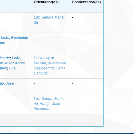
Orientador(es)
Coorientador(es)
Luz, Sandra Maria
-
da
;
Leão, Rosineide
-
-
pos
ica de
;
Leão,
University of
-
ir José
;
Anflor,
Brasília, Automotive
gues
;
Luz,
Engineering, Gama
Campus
jo, José
-
-
Luz, Sandra Maria
-
da
;
Araújo, José
Alexander