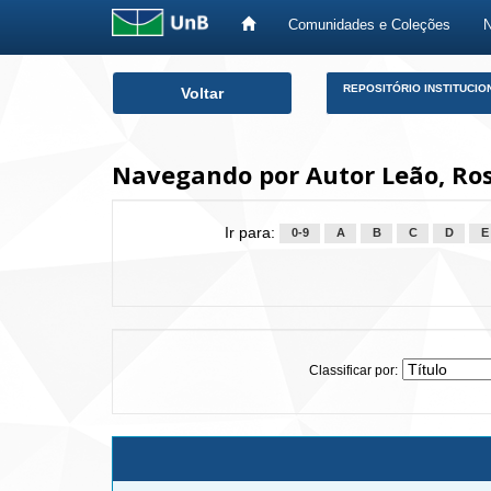
Comunidades e Coleções
Skip
REPOSITÓRIO INSTITUCIO
Voltar
navigation
Navegando por Autor Leão, Ro
Ir para:
0-9
A
B
C
D
E
Classificar por: