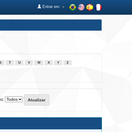
Entrar em:
S
T
U
V
W
X
Y
Z
s):