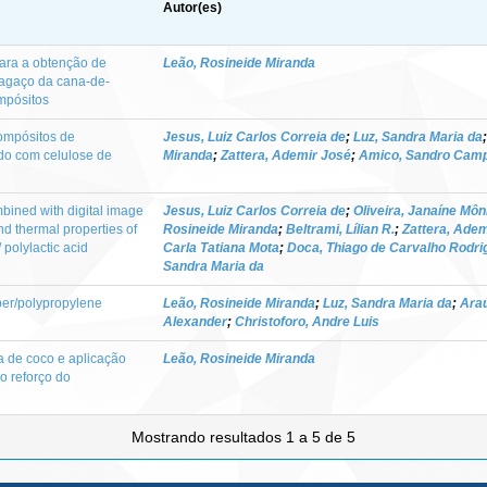
Autor(es)
para a obtenção de
Leão, Rosineide Miranda
bagaço da cana-de-
mpósitos
ompósitos de
Jesus, Luiz Carlos Correia de
;
Luz, Sandra Maria da
ado com celulose de
Miranda
;
Zattera, Ademir José
;
Amico, Sandro Cam
bined with digital image
Jesus, Luiz Carlos Correia de
;
Oliveira, Janaíne Môn
d thermal properties of
Rosineide Miranda
;
Beltrami, Lílian R.
;
Zattera, Adem
/ polylactic acid
Carla Tatiana Mota
;
Doca, Thiago de Carvalho Rodri
Sandra Maria da
ber/polypropylene
Leão, Rosineide Miranda
;
Luz, Sandra Maria da
;
Araú
Alexander
;
Christoforo, Andre Luis
ra de coco e aplicação
Leão, Rosineide Miranda
o reforço do
Mostrando resultados 1 a 5 de 5