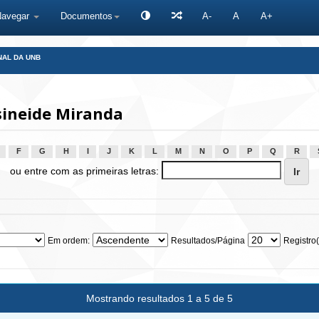
Navegar
Documentos
A-
A
A+
NAL DA UNB
sineide Miranda
F
G
H
I
J
K
L
M
N
O
P
Q
R
ou entre com as primeiras letras:
Em ordem:
Resultados/Página
Registro(
Mostrando resultados 1 a 5 de 5