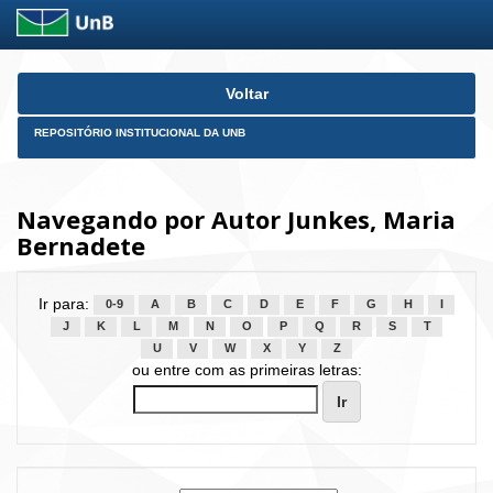
Skip
Voltar
navigation
REPOSITÓRIO INSTITUCIONAL DA UNB
Navegando por Autor Junkes, Maria
Bernadete
Ir para:
0-9
A
B
C
D
E
F
G
H
I
J
K
L
M
N
O
P
Q
R
S
T
U
V
W
X
Y
Z
ou entre com as primeiras letras: