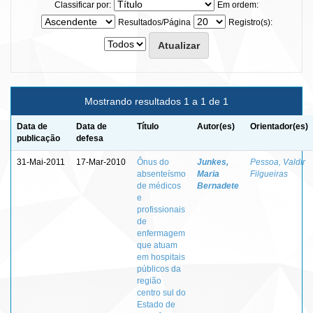
Classificar por:
Em ordem:
Resultados/Página
Registro(s):
Mostrando resultados 1 a 1 de 1
Data de
Data de
Título
Autor(es)
Orientador(es)
publicação
defesa
31-Mai-2011
17-Mar-2010
Ônus do
Junkes,
Pessoa, Valdir
absenteísmo
Maria
Filgueiras
de médicos
Bernadete
e
profissionais
de
enfermagem
que atuam
em hospitais
públicos da
região
centro sul do
Estado de