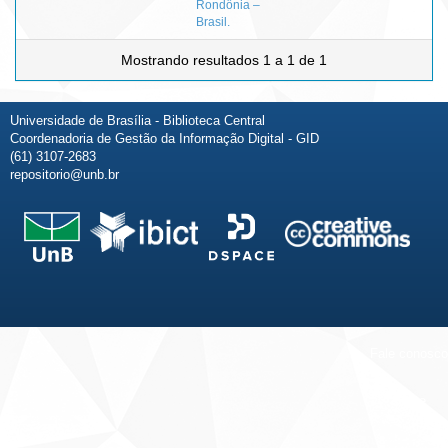
Rondônia –
Brasil.
Mostrando resultados 1 a 1 de 1
Universidade de Brasília - Biblioteca Central
Coordenadoria de Gestão da Informação Digital - GID
(61) 3107-2683
repositorio@unb.br
Fale conosco
Sobre