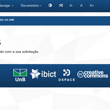
Navegar
Documentos
A-
A
A+
NAL DA UNB
s
do com a sua solicitação.