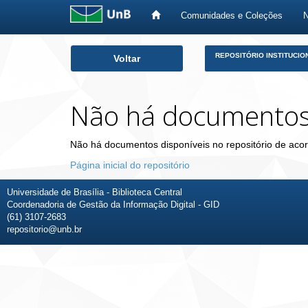
Comunidades e Coleções
Skip
REPOSITÓRIO INSTITUCIO
Voltar
navigation
Não há documento
Não há documentos disponíveis no repositório de acor
Página inicial do repositório
Universidade de Brasília - Biblioteca Central
Coordenadoria de Gestão da Informação Digital - GID
(61) 3107-2683
repositorio@unb.br