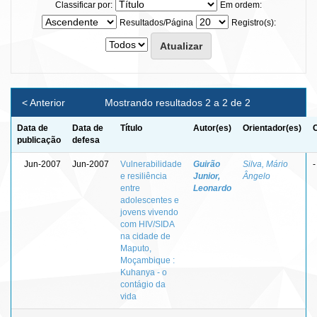
Classificar por:
Em ordem:
Resultados/Página
Registro(s):
< Anterior
Mostrando resultados 2 a 2 de 2
Data de
Data de
Título
Autor(es)
Orientador(es)
publicação
defesa
Jun-2007
Jun-2007
Vulnerabilidade
Guirão
Silva, Mário
-
e resiliência
Junior,
Ângelo
entre
Leonardo
adolescentes e
jovens vivendo
com HIV/SIDA
na cidade de
Maputo,
Moçambique :
Kuhanya - o
contágio da
vida