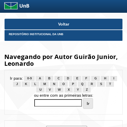
Skip
Voltar
navigation
REPOSITÓRIO INSTITUCIONAL DA UNB
Navegando por Autor Guirão Junior,
Leonardo
Ir para:
0-9
A
B
C
D
E
F
G
H
I
J
K
L
M
N
O
P
Q
R
S
T
U
V
W
X
Y
Z
ou entre com as primeiras letras: