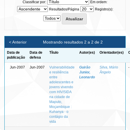
Classificar por:
Em ordem:
Resultados/Página
Registro(s):
< Anterior
Mostrando resultados 2 a 2 de 2
Data de
Data de
Título
Autor(es)
Orientador(es)
publicação
defesa
Jun-2007
Jun-2007
Vulnerabilidade
Guirão
Silva, Mário
-
e resiliência
Junior,
Ângelo
entre
Leonardo
adolescentes e
jovens vivendo
com HIV/SIDA
na cidade de
Maputo,
Moçambique :
Kuhanya - o
contágio da
vida