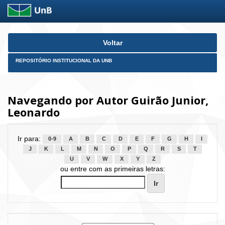
Skip
Voltar
navigation
REPOSITÓRIO INSTITUCIONAL DA UNB
Navegando por Autor Guirão Junior,
Leonardo
Ir para:
0-9
A
B
C
D
E
F
G
H
I
J
K
L
M
N
O
P
Q
R
S
T
U
V
W
X
Y
Z
ou entre com as primeiras letras: