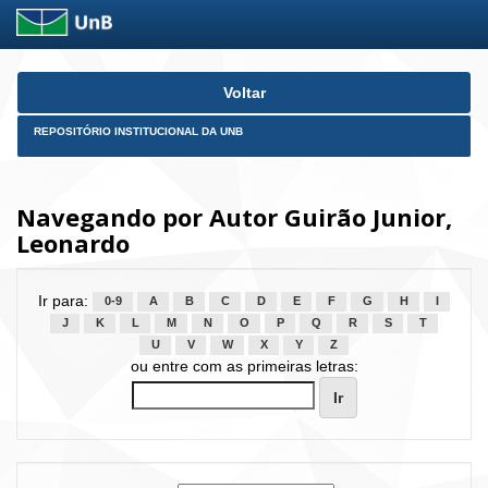
Skip
Voltar
navigation
REPOSITÓRIO INSTITUCIONAL DA UNB
Navegando por Autor Guirão Junior,
Leonardo
Ir para:
0-9
A
B
C
D
E
F
G
H
I
J
K
L
M
N
O
P
Q
R
S
T
U
V
W
X
Y
Z
ou entre com as primeiras letras: