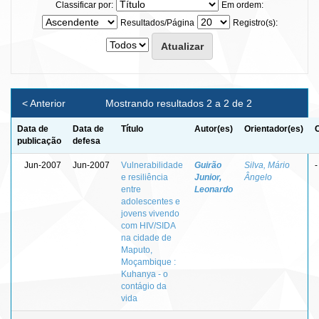
Classificar por:
Em ordem:
Resultados/Página
Registro(s):
< Anterior
Mostrando resultados 2 a 2 de 2
Data de
Data de
Título
Autor(es)
Orientador(es)
publicação
defesa
Jun-2007
Jun-2007
Vulnerabilidade
Guirão
Silva, Mário
-
e resiliência
Junior,
Ângelo
entre
Leonardo
adolescentes e
jovens vivendo
com HIV/SIDA
na cidade de
Maputo,
Moçambique :
Kuhanya - o
contágio da
vida