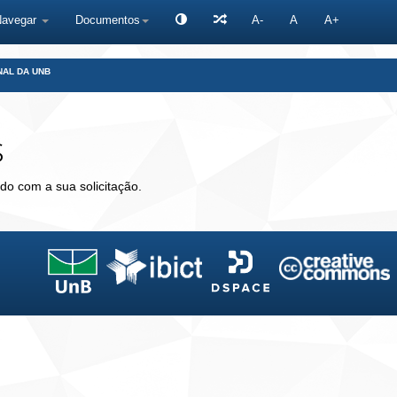
Navegar
Documentos
A-
A
A+
NAL DA UNB
s
do com a sua solicitação.