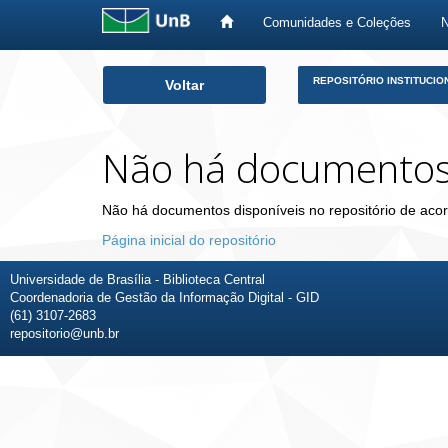
Comunidades e Coleções
Skip
REPOSITÓRIO INSTITUCIO
Voltar
navigation
Não há documento
Não há documentos disponíveis no repositório de acor
Página inicial do repositório
Universidade de Brasília - Biblioteca Central
Coordenadoria de Gestão da Informação Digital - GID
(61) 3107-2683
repositorio@unb.br