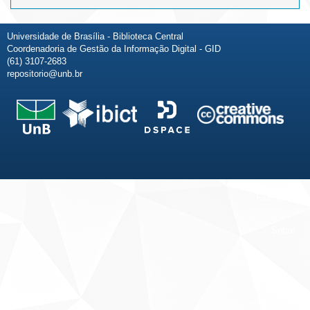
Universidade de Brasília - Biblioteca Central
Coordenadoria de Gestão da Informação Digital - GID
(61) 3107-2683
repositorio@unb.br
Fale conosco
Sobre