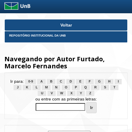
Skip
Voltar
navigation
REPOSITÓRIO INSTITUCIONAL DA UNB
Navegando por Autor Furtado,
Marcelo Fernandes
Ir para:
0-9
A
B
C
D
E
F
G
H
I
J
K
L
M
N
O
P
Q
R
S
T
U
V
W
X
Y
Z
ou entre com as primeiras letras: