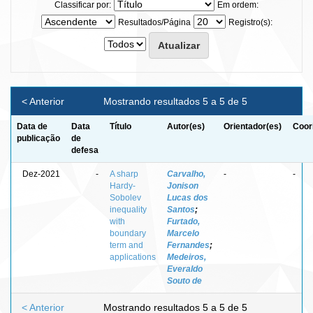
Classificar por:
Em ordem:
Resultados/Página
Registro(s):
< Anterior
Mostrando resultados 5 a 5 de 5
Data de
Data
Título
Autor(es)
Orientador(es)
Coor
publicação
de
defesa
Dez-2021
-
A sharp
Carvalho,
-
-
Hardy-
Jonison
Sobolev
Lucas dos
inequality
Santos
;
with
Furtado,
boundary
Marcelo
term and
Fernandes
;
applications
Medeiros,
Everaldo
Souto de
< Anterior
Mostrando resultados 5 a 5 de 5