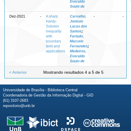
Everaldo
Souto de
Dez-2021
-
A sharp
Carvalho,
-
-
Hardy-
Jonison
Sobolev
Lucas dos
inequality
Santos
;
with
Furtado,
boundary
Marcelo
term and
Fernandes
;
applications
Medeiros,
Everaldo
Souto de
< Anterior
Mostrando resultados 4 a 5 de 5
Universidade de Brasília - Biblioteca Central
Coordenadoria de Gestão da Informação Digital - GID
(61) 3107-2683
repositorio@unb.br