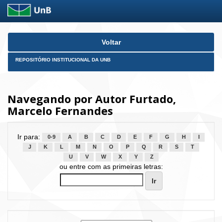
Skip
Voltar
navigation
REPOSITÓRIO INSTITUCIONAL DA UNB
Navegando por Autor Furtado,
Marcelo Fernandes
Ir para:
0-9
A
B
C
D
E
F
G
H
I
J
K
L
M
N
O
P
Q
R
S
T
U
V
W
X
Y
Z
ou entre com as primeiras letras: