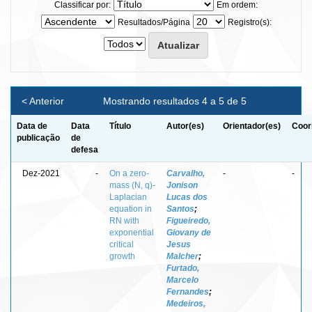
Classificar por:
Em ordem:
Resultados/Página
Registro(s):
< Anterior
Mostrando resultados 4 a 5 de 5
Data de
Data
Título
Autor(es)
Orientador(es)
Coor
publicação
de
defesa
Dez-2021
-
On a zero-
Carvalho,
-
-
mass (N, q)-
Jonison
Laplacian
Lucas dos
equation in
Santos
;
RN with
Figueiredo,
exponential
Giovany de
critical
Jesus
growth
Malcher
;
Furtado,
Marcelo
Fernandes
;
Medeiros,