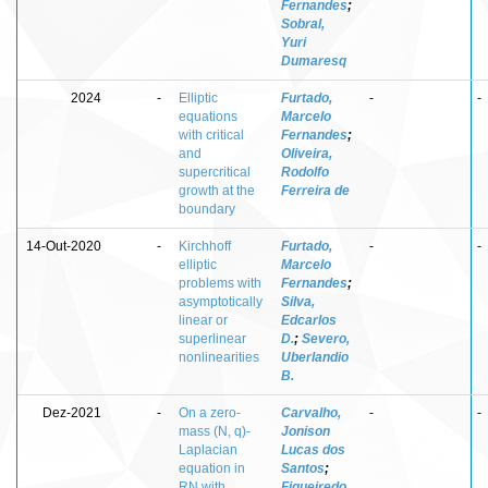
Fernandes
;
Sobral,
Yuri
Dumaresq
2024
-
Elliptic
Furtado,
-
-
equations
Marcelo
with critical
Fernandes
;
and
Oliveira,
supercritical
Rodolfo
growth at the
Ferreira de
boundary
14-Out-2020
-
Kirchhoff
Furtado,
-
-
elliptic
Marcelo
problems with
Fernandes
;
asymptotically
Silva,
linear or
Edcarlos
superlinear
D.
;
Severo,
nonlinearities
Uberlandio
B.
Dez-2021
-
On a zero-
Carvalho,
-
-
mass (N, q)-
Jonison
Laplacian
Lucas dos
equation in
Santos
;
RN with
Figueiredo,