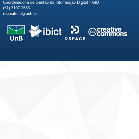
Coordenadoria de Gestão da Informação Digital - GID
(61) 3107-2683
repositorio@unb.br
Fale conosco
Sobre