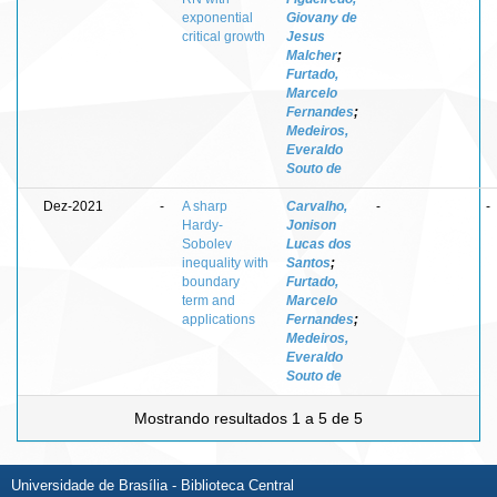
exponential
Giovany de
critical growth
Jesus
Malcher
;
Furtado,
Marcelo
Fernandes
;
Medeiros,
Everaldo
Souto de
Dez-2021
-
A sharp
Carvalho,
-
-
Hardy-
Jonison
Sobolev
Lucas dos
inequality with
Santos
;
boundary
Furtado,
term and
Marcelo
applications
Fernandes
;
Medeiros,
Everaldo
Souto de
Mostrando resultados 1 a 5 de 5
Universidade de Brasília - Biblioteca Central