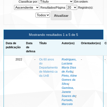
Classificar por:
Em ordem:
Resultados/Página
Registro(s):
Mostrando resultados 1 a 5 de 5
Data de
Data
Título
Autor(es)
Orientador(es)
C
publicação
de
defesa
2022
-
Os 60 anos
Rodrigues,
-
-
do
Luciana
Departamento
Maria Dias
de Matemá ca
de Ávila
;
da UnB
Pinto, Aline
Gomes da
Silva
;
Gamboa,
Janete
Soares de
;
Furtado,
Marcelo