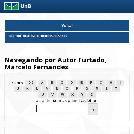
Skip
Voltar
navigation
REPOSITÓRIO INSTITUCIONAL DA UNB
Navegando por Autor Furtado,
Marcelo Fernandes
Ir para:
0-9
A
B
C
D
E
F
G
H
I
J
K
L
M
N
O
P
Q
R
S
T
U
V
W
X
Y
Z
ou entre com as primeiras letras: