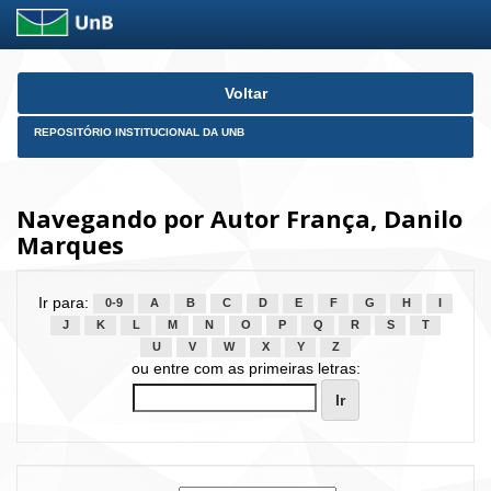
Skip
Voltar
navigation
REPOSITÓRIO INSTITUCIONAL DA UNB
Navegando por Autor França, Danilo
Marques
Ir para:
0-9
A
B
C
D
E
F
G
H
I
J
K
L
M
N
O
P
Q
R
S
T
U
V
W
X
Y
Z
ou entre com as primeiras letras: