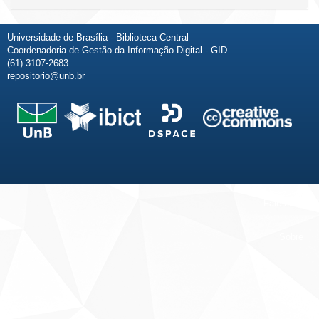
Universidade de Brasília - Biblioteca Central
Coordenadoria de Gestão da Informação Digital - GID
(61) 3107-2683
repositorio@unb.br
Fale conosco
Sobre