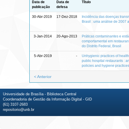
Data de
Data de
Título
publicação
defesa
30-Abr-2019
17-Dez-2018
Incidência das doenças transm
Brasil : uma análise de 2007 
3-Jan-2014
20-Ago-2013
Práticas contaminantes e est
comportamental em restaurant
do Distrito Federal, Brasil
5-Abr-2019
-
Unhygienic practices of health
public hospital restaurants : a
policies and hygiene practices
< Anterior
Universidade de Brasília - Biblioteca Central
Coordenadoria de Gestão da Informação Digital - GID
(61) 3107-2683
repositorio@unb.br