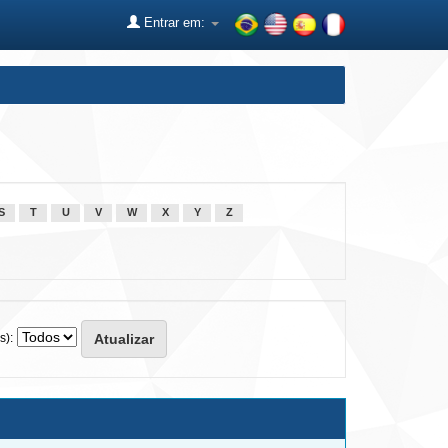
Entrar em:
S
T
U
V
W
X
Y
Z
s):