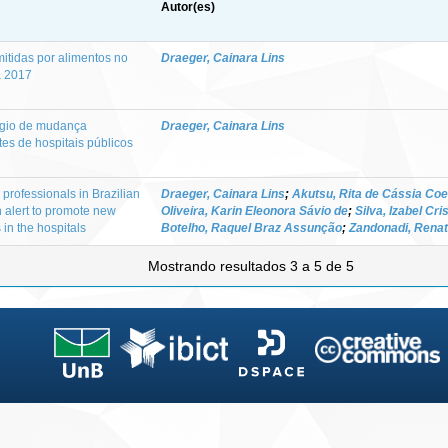
Autor(es)
itidas por alimentos no
Draeger, Cainara Lins
a 2017
ágio de mudança
Draeger, Cainara Lins
es de hospitais públicos
 professionals in Brazilian
Draeger, Cainara Lins
;
Akutsu, Rita de Cássia Coe
n alert to promote new
Oliveira, Karin Eleonora Sávio de
;
Silva, Izabel Cr
 in the hospitals
Botelho, Raquel Braz Assunção
;
Zandonadi, Renat
Mostrando resultados 3 a 5 de 5