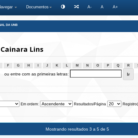
Navegar
Documentos
A-
A
A+
NAL DA UNB
Cainara Lins
F
G
H
I
J
K
L
M
N
O
P
Q
R
ou entre com as primeiras letras:
Em ordem:
Resultados/Página
Registro(
Mostrando resultados 3 a 5 de 5