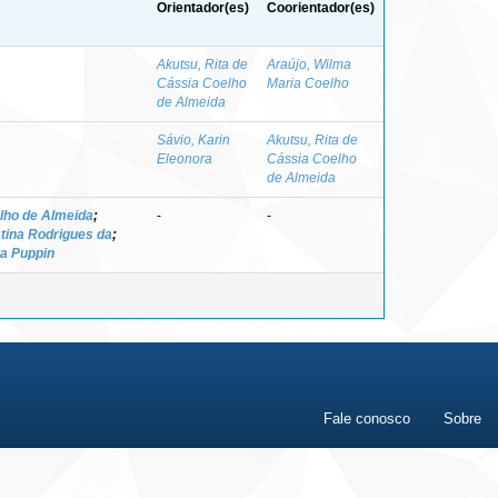
Orientador(es)
Coorientador(es)
Akutsu, Rita de
Araújo, Wilma
Cássia Coelho
Maria Coelho
de Almeida
Sávio, Karin
Akutsu, Rita de
Eleonora
Cássia Coelho
de Almeida
lho de Almeida
;
-
-
istina Rodrigues da
;
a Puppin
Fale conosco
Sobre