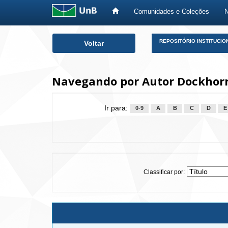
Comunidades e Coleções
Skip
REPOSITÓRIO INSTITUCIO
Voltar
navigation
Navegando por Autor Dockhorn,
Ir para:
0-9
A
B
C
D
E
Classificar por: