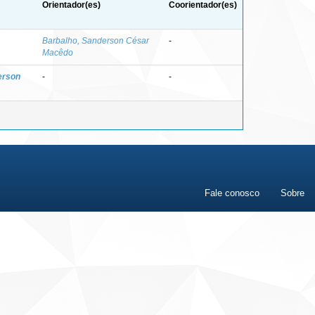
Orientador(es)
Coorientador(es)
Barbalho, Sanderson César
-
Macêdo
erson
-
-
Fale conosco
Sobre