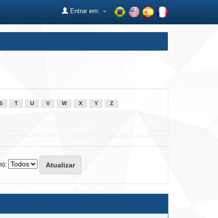
Entrar em:
S
T
U
V
W
X
Y
Z
s):