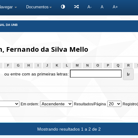
Navegar
Documentos
A-
A
A+
NAL DA UNB
 Fernando da Silva Mello
F
G
H
I
J
K
L
M
N
O
P
Q
R
ou entre com as primeiras letras:
Em ordem:
Resultados/Página
Registro(
Mostrando resultados 1 a 2 de 2