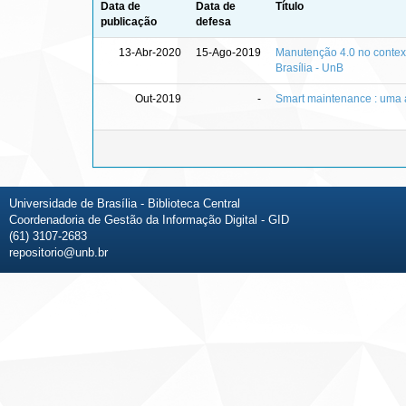
Data de
Data de
Título
publicação
defesa
13-Abr-2020
15-Ago-2019
Manutenção 4.0 no contex
Brasília - UnB
Out-2019
-
Smart maintenance : uma a
Universidade de Brasília - Biblioteca Central
Coordenadoria de Gestão da Informação Digital - GID
(61) 3107-2683
repositorio@unb.br