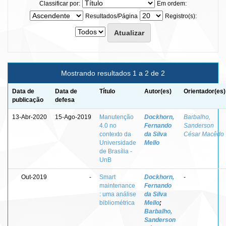
Classificar por:
Em ordem:
Resultados/Página
Registro(s):
Mostrando resultados 1 a 2 de 2
Data de
Data de
Título
Autor(es)
Orientador(es)
publicação
defesa
13-Abr-2020
15-Ago-2019
Manutenção
Dockhorn,
Barbalho,
4.0 no
Fernando
Sanderson
contexto da
da Silva
César Macêdo
Universidade
Mello
de Brasília -
UnB
Out-2019
-
Smart
Dockhorn,
-
maintenance
Fernando
: uma análise
da Silva
bibliométrica
Mello
;
Barbalho,
Sanderson