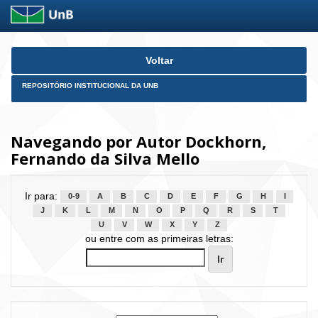
Skip
Voltar
navigation
REPOSITÓRIO INSTITUCIONAL DA UNB
Navegando por Autor Dockhorn,
Fernando da Silva Mello
Ir para:
0-9
A
B
C
D
E
F
G
H
I
J
K
L
M
N
O
P
Q
R
S
T
U
V
W
X
Y
Z
ou entre com as primeiras letras: