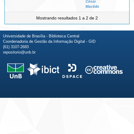
César
Macêdo
Mostrando resultados 1 a 2 de 2
Universidade de Brasília - Biblioteca Central
Coordenadoria de Gestão da Informação Digital - GID
(61) 3107-2683
repositorio@unb.br
Fale conosco
Sobre