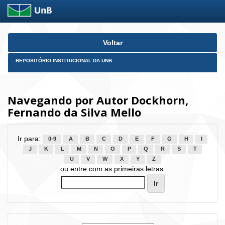
Skip
Voltar
navigation
REPOSITÓRIO INSTITUCIONAL DA UNB
Navegando por Autor Dockhorn,
Fernando da Silva Mello
Ir para:
0-9
A
B
C
D
E
F
G
H
I
J
K
L
M
N
O
P
Q
R
S
T
U
V
W
X
Y
Z
ou entre com as primeiras letras: