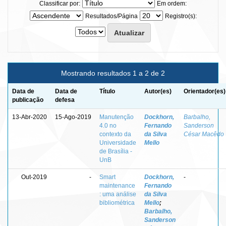
Classificar por:
Em ordem:
Resultados/Página
Registro(s):
Mostrando resultados 1 a 2 de 2
Data de
Data de
Título
Autor(es)
Orientador(es)
publicação
defesa
13-Abr-2020
15-Ago-2019
Manutenção
Dockhorn,
Barbalho,
4.0 no
Fernando
Sanderson
contexto da
da Silva
César Macêdo
Universidade
Mello
de Brasília -
UnB
Out-2019
-
Smart
Dockhorn,
-
maintenance
Fernando
: uma análise
da Silva
bibliométrica
Mello
;
Barbalho,
Sanderson