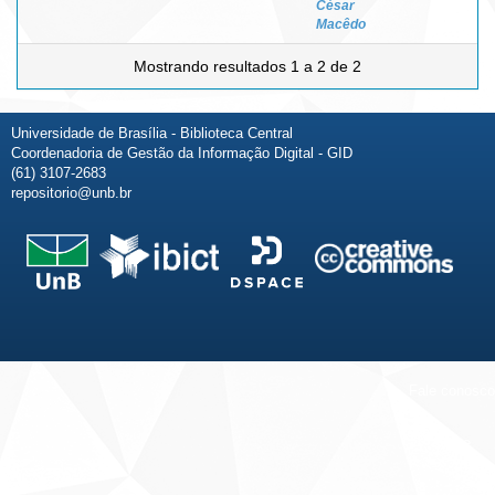
César
Macêdo
Mostrando resultados 1 a 2 de 2
Universidade de Brasília - Biblioteca Central
Coordenadoria de Gestão da Informação Digital - GID
(61) 3107-2683
repositorio@unb.br
Fale conosco
Sobre