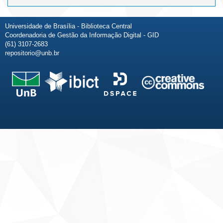
Universidade de Brasília - Biblioteca Central
Coordenadoria de Gestão da Informação Digital - GID
(61) 3107-2683
repositorio@unb.br
Fale conosco
Sobre