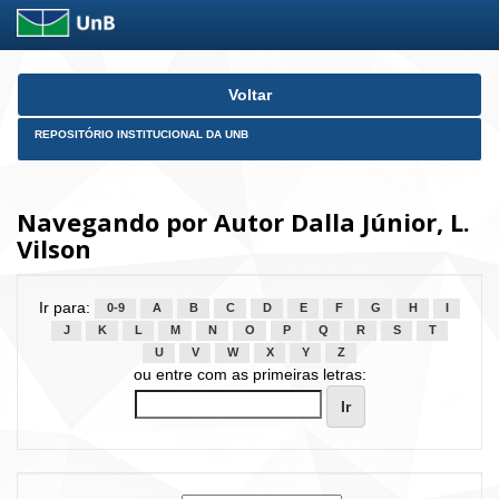
Skip
Voltar
navigation
REPOSITÓRIO INSTITUCIONAL DA UNB
Navegando por Autor Dalla Júnior, L.
Vilson
Ir para:
0-9
A
B
C
D
E
F
G
H
I
J
K
L
M
N
O
P
Q
R
S
T
U
V
W
X
Y
Z
ou entre com as primeiras letras: