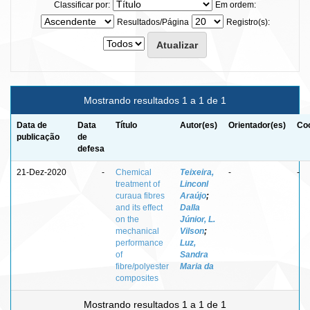
Classificar por:
Em ordem:
Resultados/Página
Registro(s):
Mostrando resultados 1 a 1 de 1
Data de
Data
Título
Autor(es)
Orientador(es)
Coo
publicação
de
defesa
21-Dez-2020
-
Chemical
Teixeira,
-
-
treatment of
Linconl
curaua fibres
Araújo
;
and its effect
Dalla
on the
Júnior, L.
mechanical
Vilson
;
performance
Luz,
of
Sandra
fibre/polyester
Maria da
composites
Mostrando resultados 1 a 1 de 1