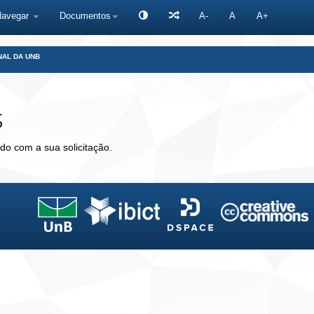
Navegar
Documentos
A-
A
A+
NAL DA UNB
s
do com a sua solicitação.