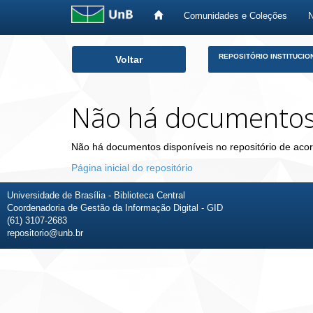
Comunidades e Coleções
Skip
REPOSITÓRIO INSTITUCIO
Voltar
navigation
Não há documento
Não há documentos disponíveis no repositório de acor
Página inicial do repositório
Universidade de Brasília - Biblioteca Central
Coordenadoria de Gestão da Informação Digital - GID
(61) 3107-2683
repositorio@unb.br