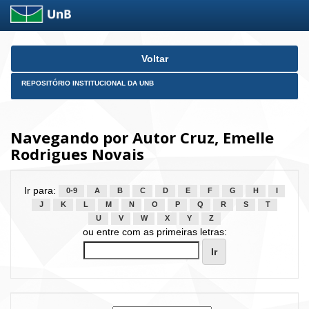
Skip
Voltar
navigation
REPOSITÓRIO INSTITUCIONAL DA UNB
Navegando por Autor Cruz, Emelle
Rodrigues Novais
Ir para:
0-9
A
B
C
D
E
F
G
H
I
J
K
L
M
N
O
P
Q
R
S
T
U
V
W
X
Y
Z
ou entre com as primeiras letras: