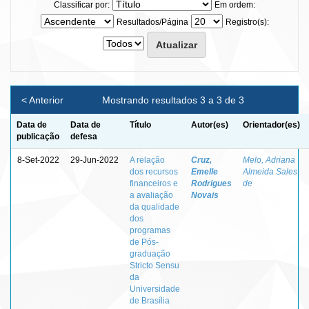
Classificar por:
Em ordem:
Resultados/Página
Registro(s):
< Anterior
Mostrando resultados 3 a 3 de 3
Data de
Data de
Título
Autor(es)
Orientador(es)
publicação
defesa
8-Set-2022
29-Jun-2022
A relação
Cruz,
Melo, Adriana
dos recursos
Emelle
Almeida Sales
financeiros e
Rodrigues
de
a avaliação
Novais
da qualidade
dos
programas
de Pós-
graduação
Stricto Sensu
da
Universidade
de Brasília