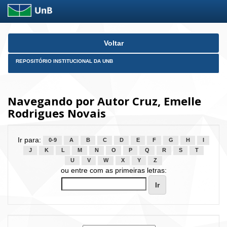
Skip
Voltar
navigation
REPOSITÓRIO INSTITUCIONAL DA UNB
Navegando por Autor Cruz, Emelle
Rodrigues Novais
Ir para:
0-9
A
B
C
D
E
F
G
H
I
J
K
L
M
N
O
P
Q
R
S
T
U
V
W
X
Y
Z
ou entre com as primeiras letras: