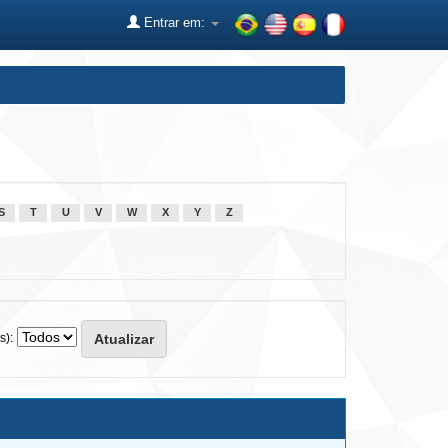
Entrar em:
S
T
U
V
W
X
Y
Z
s):