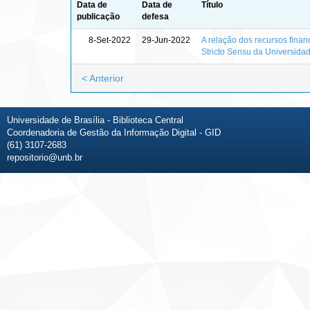
Data de
Data de
Título
publicação
defesa
8-Set-2022
29-Jun-2022
A relação dos recursos fina
Stricto Sensu da Universidad
< Anterior
Universidade de Brasília - Biblioteca Central
Coordenadoria de Gestão da Informação Digital - GID
(61) 3107-2683
repositorio@unb.br