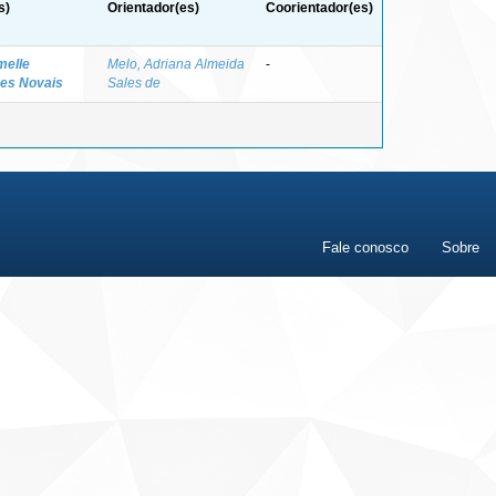
s)
Orientador(es)
Coorientador(es)
melle
Melo, Adriana Almeida
-
es Novais
Sales de
Fale conosco
Sobre