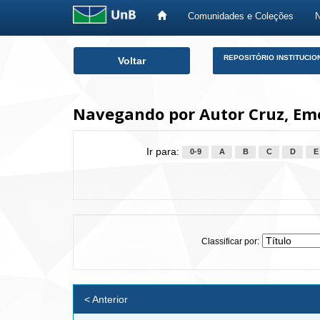
Comunidades e Coleções
Skip
REPOSITÓRIO INSTITUCIO
Voltar
navigation
Navegando por Autor Cruz, Eme
Ir para:
0-9
A
B
C
D
E
Classificar por:
< Anterior