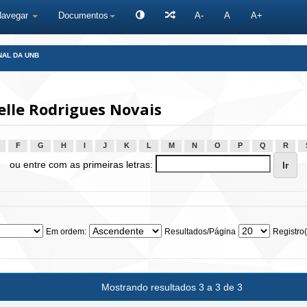
Navegar
Documentos
A-
A
A+
NAL DA UNB
lle Rodrigues Novais
F
G
H
I
J
K
L
M
N
O
P
Q
R
ou entre com as primeiras letras:
Em ordem:
Resultados/Página
Registro(
Mostrando resultados 3 a 3 de 3