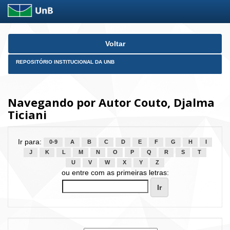
Skip
Voltar
navigation
REPOSITÓRIO INSTITUCIONAL DA UNB
Navegando por Autor Couto, Djalma
Ticiani
Ir para:
0-9
A
B
C
D
E
F
G
H
I
J
K
L
M
N
O
P
Q
R
S
T
U
V
W
X
Y
Z
ou entre com as primeiras letras: