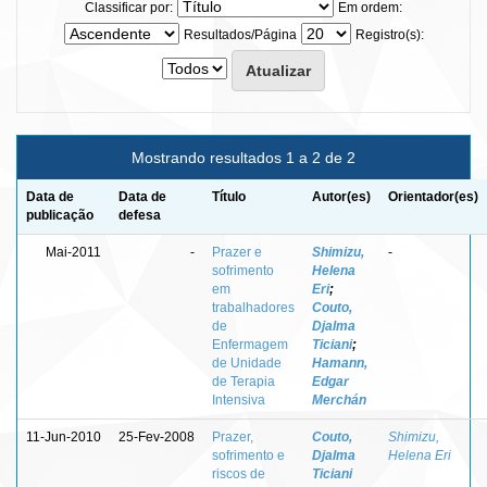
Classificar por:
Em ordem:
Resultados/Página
Registro(s):
Mostrando resultados 1 a 2 de 2
Data de
Data de
Título
Autor(es)
Orientador(es)
publicação
defesa
Mai-2011
-
Prazer e
Shimizu,
-
sofrimento
Helena
em
Eri
;
trabalhadores
Couto,
de
Djalma
Enfermagem
Ticiani
;
de Unidade
Hamann,
de Terapia
Edgar
Intensiva
Merchán
11-Jun-2010
25-Fev-2008
Prazer,
Couto,
Shimizu,
sofrimento e
Djalma
Helena Eri
riscos de
Ticiani