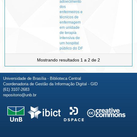
adoecimento
dos
enfermeiros e
técnicos de
enfermagem
em unidade
de terapia
intensiva de
um hospital
público do DF
Mostrando resultados 1 a 2 de 2
Universidade de Brasília - Biblioteca Central
Coordenadoria de Gestão da Informação Digital - GID
(61) 3107-2683
repositorio@unb.br